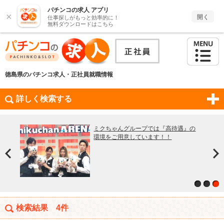
パチンコの求人 アプリ
×
開く
仕事探しがもっと効率的に！
無料ダウンロードはこちら
徳島県のパチンコ求人・正社員就職情報
詳しく検索する
職場環
ドレ
ミクちゃんグループでは『高待遇』の
。
環境をご用意しています！！
検索結果
4件