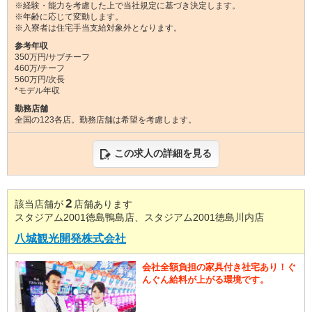
※経験・能力を考慮した上で当社規定に基づき決定します。
※年齢に応じて変動します。
※入寮者は住宅手当支給対象外となります。
参考年収
350万円/サブチーフ
460万/チーフ
560万円/次長
*モデル年収
勤務店舗
全国の123各店。勤務店舗は希望を考慮します。
この求人の詳細を見る
2
該当店舗が
店舗あります
スタジアム2001徳島鴨島店、スタジアム2001徳島川内店
八城観光開発株式会社
会社全額負担の家具付き社宅あり！ぐ
んぐん給料が上がる環境です。