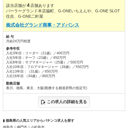
4
該当店舗が
店舗あります
パーラーグランド本店脇町、G-ONEいちえんや、G-ONE SLOT
住吉、G-ONE二軒屋
株式会社グランド商事・アドバンス
給 与
月給24万円程度
参考年収
入社3年目：リーダー（21歳）／400万円
入社5年目：チーフ（23歳）／450万円
入社8年目：サブマネージャー（25最）／500万円
入社10年目：フロアマネージャー（28歳）／550万円
入社13年目：（31歳）／650万円
入社16年目 （34歳）／800万円
勤務店舗
香川、徳島、東京、大阪(勤務する都道府県の指定可)
この求人の詳細を見る
▮ 徳島県の人気エリアからパチンコ求人を探す
徳島市
鳴門市
小松島市