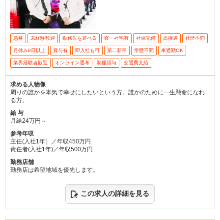
急募
未経験歓迎
勤務先を選べる
寮・社宅有
社保完備
高待遇
社歴不問
月休み8日以上
賞与有
即入社も可
第二新卒
学歴不問
車通勤OK
業界経験者歓迎
オンライン選考
制服貸与
交通費支給
求める人物像
周りの誰かを本気で幸せにしたいという方。誰かのために一生懸命になれ
る方。
給 与
月給24万円～
参考年収
主任(入社1年）／年収450万円
責任者(入社1年)／年収500万円
勤務店舗
勤務店は希望地域を優先します。
この求人の詳細を見る