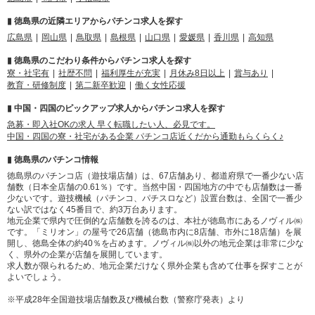
▮ 徳島県の近隣エリアからパチンコ求人を探す
広島県
岡山県
鳥取県
島根県
山口県
愛媛県
香川県
高知県
▮ 徳島県のこだわり条件からパチンコ求人を探す
寮・社宅有
社歴不問
福利厚生が充実
月休み8日以上
賞与あり
教育・研修制度
第二新卒歓迎
働く女性応援
▮ 中国・四国のピックアップ求人からパチンコ求人を探す
急募・即入社OKの求人 早く転職したい人、必見です。
中国・四国の寮・社宅がある企業 パチンコ店近くだから通勤もらくらく♪
▮ 徳島県のパチンコ情報
徳島県のパチンコ店（遊技場店舗）は、67店舗あり、都道府県で一番少ない店
舗数（日本全店舗の0.61％）です。当然中国・四国地方の中でも店舗数は一番
少ないです。遊技機械（パチンコ、パチスロなど）設置台数は、全国で一番少
ない訳ではなく45番目で、約3万台あります。
地元企業で県内で圧倒的な店舗数を誇るのは、本社が徳島市にあるノヴィル㈱
です。「ミリオン」の屋号で26店舗（徳島市内に8店舗、市外に18店舗）を展
開し、徳島全体の約40％を占めます。ノヴィル㈱以外の地元企業は非常に少な
く、県外の企業が店舗を展開しています。
求人数が限られるため、地元企業だけなく県外企業も含めて仕事を探すことが
よいでしょう。
※平成28年全国遊技場店舗数及び機械台数（警察庁発表）より