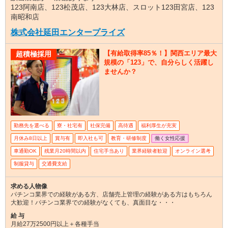
123阿南店、123松茂店、123大林店、スロット123田宮店、123
南昭和店
株式会社延田エンタープライズ
【有給取得率85％！】関西エリア最大
超積極採用
規模の「123」で、自分らしく活躍し
ませんか？
勤務先を選べる
寮・社宅有
社保完備
高待遇
福利厚生が充実
月休み8日以上
賞与有
即入社も可
教育・研修制度
働く女性応援
車通勤OK
残業月20時間以内
住宅手当あり
業界経験者歓迎
オンライン選考
制服貸与
交通費支給
求める人物像
パチンコ業界での経験がある方、店舗売上管理の経験がある方はもちろん
大歓迎！パチンコ業界での経験がなくても、真面目な・・・
給 与
月給27万2500円以上＋各種手当