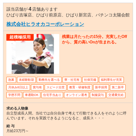
4
該当店舗が
店舗あります
ひばり吉塚店、ひばり前原店、ひばり新宮店、パチンコ太陽会館
株式会社ヒラオカコーポレーション
残業は月たったの15分。充実したOff
超積極採用
から、質の高いOnが生まれる。
急募
未経験歓迎
勤務先を選べる
寮・社宅有
社保完備
福利厚生が充実
月休み8日以上
賞与有
スピード出世
教育・研修制度
新卒採用
第二新卒
学歴不問
車通勤OK
住宅手当あり
オンライン選考
制服貸与
交通費支給
求める人物像
自立型成長人間。当社では自分自身で考えて行動できる人をそのように呼
んでいます。それを実践できるようになると、成長ス・・・
給 与
月給23万円～