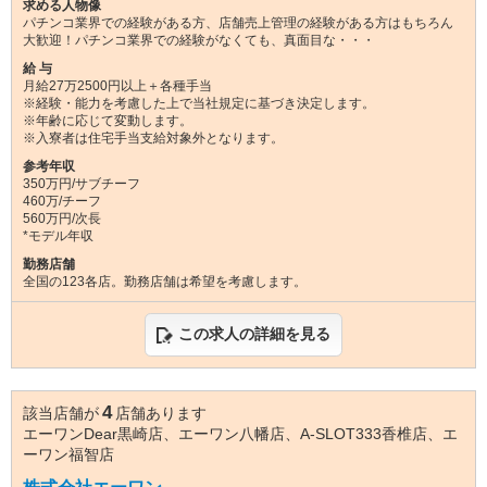
求める人物像
パチンコ業界での経験がある方、店舗売上管理の経験がある方はもちろん
大歓迎！パチンコ業界での経験がなくても、真面目な・・・
給 与
月給27万2500円以上＋各種手当
※経験・能力を考慮した上で当社規定に基づき決定します。
※年齢に応じて変動します。
※入寮者は住宅手当支給対象外となります。
参考年収
350万円/サブチーフ
460万/チーフ
560万円/次長
*モデル年収
勤務店舗
全国の123各店。勤務店舗は希望を考慮します。
この求人の詳細を見る
4
該当店舗が
店舗あります
エーワンDear黒崎店、エーワン八幡店、A-SLOT333香椎店、エ
ーワン福智店