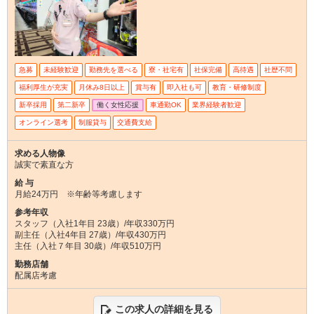
急募
未経験歓迎
勤務先を選べる
寮・社宅有
社保完備
高待遇
社歴不問
福利厚生が充実
月休み8日以上
賞与有
即入社も可
教育・研修制度
新卒採用
第二新卒
働く女性応援
車通勤OK
業界経験者歓迎
オンライン選考
制服貸与
交通費支給
求める人物像
誠実で素直な方
給 与
月給24万円 ※年齢等考慮します
参考年収
スタッフ（入社1年目 23歳）/年収330万円
副主任（入社4年目 27歳）/年収430万円
主任（入社７年目 30歳）/年収510万円
勤務店舗
配属店考慮
この求人の詳細を見る