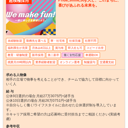
Pride,Smile,Joy.人と、このまちに、
超積極採用
喜びがあふれる未来を。
未経験歓迎
勤務先を選べる
寮・社宅有
社保完備
社歴不問
福利厚生が充実
月休み8日以上
賞与有
即入社も可
スピード出世
教育・研修制度
新卒採用
第二新卒
働く女性応援
車通勤OK
残業月20時間以内
業界経験者歓迎
オンライン選考
制服貸与
交通費支給
求める人物像
相手の立場で物事を考えることができ、チームで協力して目標に向かって
いく人
給 与
公休9日選択の場合:月給27万3075円+諸手当
公休10日選択の場合:月給26万0751円+諸手当
※自分らしく働く!ライフスタイルに合わせた公休選択制を導入していま
す。
※キャリア採用ご希望の方は応募時に受付担当までご相談ください(実績考
慮)
参考年収