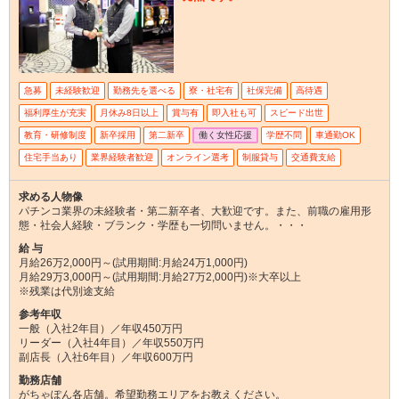
急募
未経験歓迎
勤務先を選べる
寮・社宅有
社保完備
高待遇
福利厚生が充実
月休み8日以上
賞与有
即入社も可
スピード出世
教育・研修制度
新卒採用
第二新卒
働く女性応援
学歴不問
車通勤OK
住宅手当あり
業界経験者歓迎
オンライン選考
制服貸与
交通費支給
求める人物像
パチンコ業界の未経験者・第二新卒者、大歓迎です。また、前職の雇用形
態・社会人経験・ブランク・学歴も一切問いません。・・・
給 与
月給26万2,000円～(試用期間:月給24万1,000円)
月給29万3,000円～(試用期間:月給27万2,000円)※大卒以上
※残業は代別途支給
参考年収
一般（入社2年目）／年収450万円
リーダー（入社4年目）／年収550万円
副店長（入社6年目）／年収600万円
勤務店舗
がちゃぽん各店舗。希望勤務エリアをお教えください。