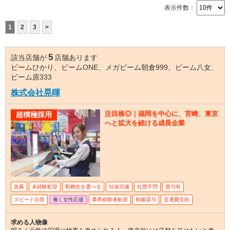
表示件数：
1
2
3
>
5
該当店舗が
店舗あります
ビームひかり、ビームONE、メガビーム朝倉999、ビーム八女、
ビーム原333
株式会社晃暉
注目株◎｜福岡を中心に、宮崎、東京
超積極採用
へと拡大を続ける成長企業
急募
未経験歓迎
勤務先を選べる
社保完備
社歴不問
賞与有
スピード出世
働く女性応援
業界経験者歓迎
制服貸与
交通費支給
求める人物像