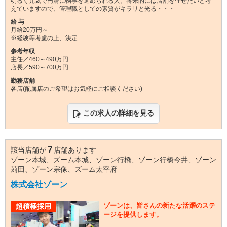
明るく元気で円滑に物事を進められる人。将来的には店舗を任せたいと考
えていますので、管理職としての素質がキラリと光る・・・
給 与
月給20万円～
※経験等考慮の上、決定
参考年収
主任／460～490万円
店長／590～700万円
勤務店舗
各店(配属店のご希望はお気軽にご相談ください)
この求人の詳細を見る
7
該当店舗が
店舗あります
ゾーン本城、ズーム本城、ゾーン行橋、ゾーン行橋今井、ゾーン
苅田、ゾーン宗像、ズーム太宰府
株式会社ゾーン
ゾーンは、皆さんの新たな活躍のステ
超積極採用
ージを提供します。