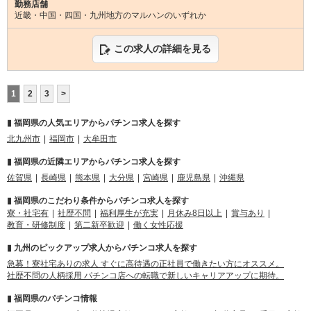
勤務店舗
近畿・中国・四国・九州地方のマルハンのいずれか
この求人の詳細を見る
1
2
3
>
▮ 福岡県の人気エリアからパチンコ求人を探す
北九州市
福岡市
大牟田市
▮ 福岡県の近隣エリアからパチンコ求人を探す
佐賀県
長崎県
熊本県
大分県
宮崎県
鹿児島県
沖縄県
▮ 福岡県のこだわり条件からパチンコ求人を探す
寮・社宅有
社歴不問
福利厚生が充実
月休み8日以上
賞与あり
教育・研修制度
第二新卒歓迎
働く女性応援
▮ 九州のピックアップ求人からパチンコ求人を探す
急募！寮社宅ありの求人 すぐに高待遇の正社員で働きたい方にオススメ。
社歴不問の人柄採用 パチンコ店への転職で新しいキャリアアップに期待。
▮ 福岡県のパチンコ情報