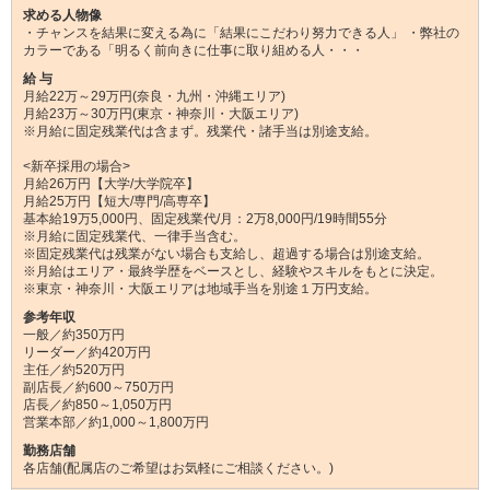
求める人物像
・チャンスを結果に変える為に「結果にこだわり努力できる人」 ・弊社の
カラーである「明るく前向きに仕事に取り組める人・・・
給 与
月給22万～29万円(奈良・九州・沖縄エリア)
月給23万～30万円(東京・神奈川・大阪エリア)
※月給に固定残業代は含まず。残業代・諸手当は別途支給。
<新卒採用の場合>
月給26万円【大学/大学院卒】
月給25万円【短大/専門/高専卒】
基本給19万5,000円、固定残業代/月：2万8,000円/19時間55分
※月給に固定残業代、一律手当含む。
※固定残業代は残業がない場合も支給し、超過する場合は別途支給。
※月給はエリア・最終学歴をベースとし、経験やスキルをもとに決定。
※東京・神奈川・大阪エリアは地域手当を別途１万円支給。
参考年収
一般／約350万円
リーダー／約420万円
主任／約520万円
副店長／約600～750万円
店長／約850～1,050万円
営業本部／約1,000～1,800万円
勤務店舗
各店舗(配属店のご希望はお気軽にご相談ください。)