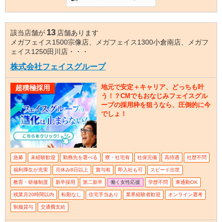
13
該当店舗が
店舗あります
メガフェイス1500宗像店、メガフェイス1300小倉南店、メガフ
ェイス1250田川店・・・
株式会社フェイスグループ
地元で安定＋キャリア、どっちも叶
超積極採用
う！？CMでもおなじみフェイスグル
ープの採用枠を狙うなら、圧倒的に今
でしょ！
急募
未経験歓迎
勤務先を選べる
寮・社宅有
社保完備
高待遇
社歴不問
福利厚生が充実
月休み8日以上
賞与有
即入社も可
スピード出世
教育・研修制度
新卒採用
第二新卒
働く女性応援
学歴不問
車通勤OK
残業月20時間以内
転勤なし
住宅手当あり
業界経験者歓迎
オンライン選考
制服貸与
交通費支給