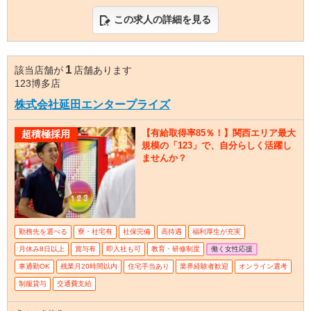
この求人の詳細を見る
1
該当店舗が
店舗あります
123博多店
株式会社延田エンタープライズ
【有給取得率85％！】関西エリア最大
超積極採用
規模の「123」で、自分らしく活躍し
ませんか？
勤務先を選べる
寮・社宅有
社保完備
高待遇
福利厚生が充実
月休み8日以上
賞与有
即入社も可
教育・研修制度
働く女性応援
車通勤OK
残業月20時間以内
住宅手当あり
業界経験者歓迎
オンライン選考
制服貸与
交通費支給