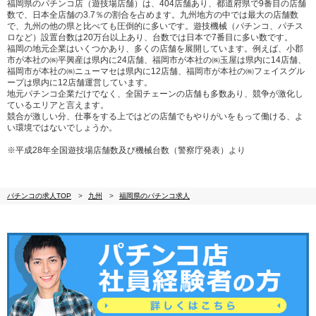
福岡県のパチンコ店（遊技場店舗）は、404店舗あり、都道府県で9番目の店舗
数で、日本全店舗の3.7％の割合を占めます。九州地方の中では最大の店舗数
で、九州の他の県と比べても圧倒的に多いです。遊技機械（パチンコ、パチス
ロなど）設置台数は20万台以上あり、台数では日本で7番目に多い数です。
福岡の地元企業はいくつかあり、多くの店舗を展開しています。例えば、小郡
市が本社の㈱平興産は県内に24店舗、福岡市が本社の㈱玉屋は県内に14店舗、
福岡市が本社の㈱ニューマセは県内に12店舗、福岡市が本社の㈱フェイスグル
ープは県内に12店舗運営しています。
地元パチンコ企業だけでなく、全国チェーンの店舗も多数あり、競争が激化し
ているエリアと言えます。
競合が激しい分、仕事をする上ではどの店舗でもやりがいをもって働ける、よ
い環境ではないでしょうか。
※平成28年全国遊技場店舗数及び機械台数（警察庁発表）より
パチンコの求人TOP
九州
福岡県のパチンコ求人