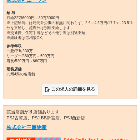
株式会社エーワン
給 与
月給22万6000円～30万5000円
※上記給与には時間外労働の有無に関わらず、2.6～4.5万円/17.7h～23.51h
分を支給し、超過分は別途支給します。
※交通費、住宅手当などその他手当は別途支給。
※経験者は応相談OK。
参考年収
一般/平均330万
リーダー/360万円～500万円
店長/520万円～680万円
勤務店舗
九州4県の各店舗
この求人の詳細を見る
3
該当店舗が
店舗あります
PSJ古賀店、PSJ BB新宮店、PSJ西新店
株式会社三慶物産