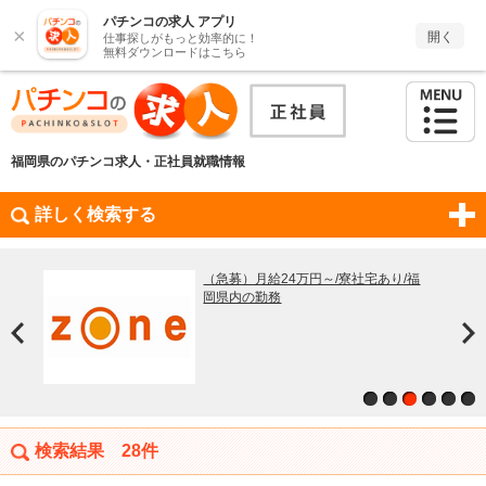
パチンコの求人 アプリ
×
開く
仕事探しがもっと効率的に！
無料ダウンロードはこちら
福岡県のパチンコ求人・正社員就職情報
詳しく検索する
定で
職場環
で初
宅あり/福
【フェスタ,テンガイ】納得度の高い評
価制度で収入アップ
検索結果
28件