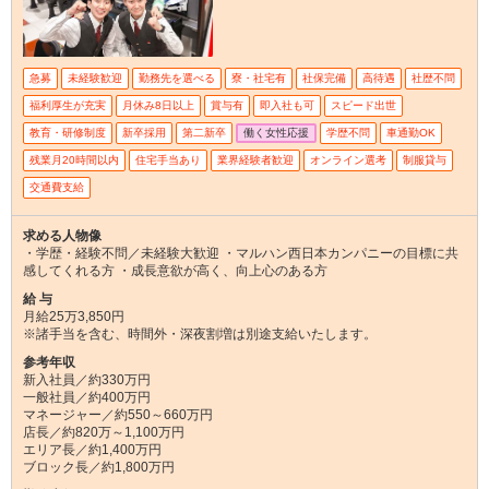
急募
未経験歓迎
勤務先を選べる
寮・社宅有
社保完備
高待遇
社歴不問
福利厚生が充実
月休み8日以上
賞与有
即入社も可
スピード出世
教育・研修制度
新卒採用
第二新卒
働く女性応援
学歴不問
車通勤OK
残業月20時間以内
住宅手当あり
業界経験者歓迎
オンライン選考
制服貸与
交通費支給
求める人物像
・学歴・経験不問／未経験大歓迎 ・マルハン西日本カンパニーの目標に共
感してくれる方 ・成長意欲が高く、向上心のある方
給 与
月給25万3,850円
※諸手当を含む、時間外・深夜割増は別途支給いたします。
参考年収
新入社員／約330万円
一般社員／約400万円
マネージャー／約550～660万円
店長／約820万～1,100万円
エリア長／約1,400万円
ブロック長／約1,800万円