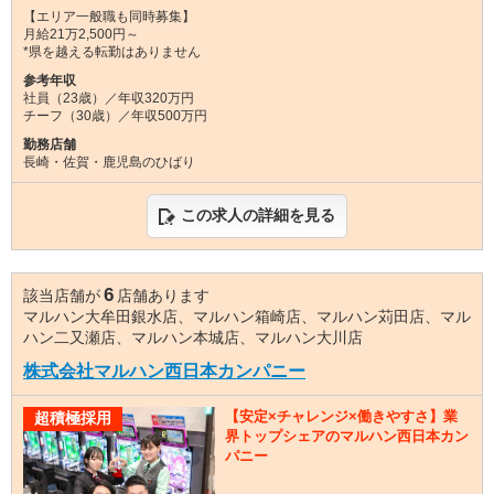
【エリア一般職も同時募集】
月給21万2,500円～
*県を越える転勤はありません
参考年収
社員（23歳）／年収320万円
チーフ（30歳）／年収500万円
勤務店舗
長崎・佐賀・鹿児島のひばり
この求人の詳細を見る
6
該当店舗が
店舗あります
マルハン大牟田銀水店、マルハン箱崎店、マルハン苅田店、マル
ハン二又瀬店、マルハン本城店、マルハン大川店
株式会社マルハン西日本カンパニー
【安定×チャレンジ×働きやすさ】業
超積極採用
界トップシェアのマルハン西日本カン
パニー