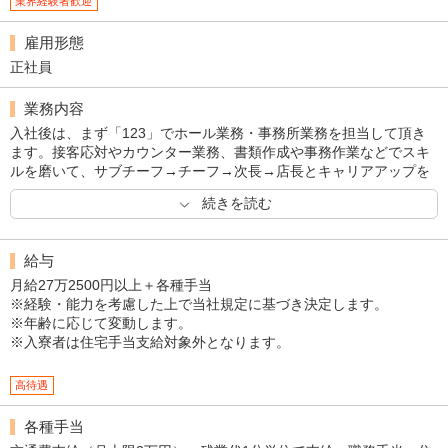
業界経験者歓迎
雇用形態
正社員
業務内容
入社後は、まず「123」でホール業務・事務所業務を担当して頂き
ます。接客応対やカウンター業務、書類作成や事務作業などでスキ
ルを磨いて、サブチーフ→チーフ→次長→店長とキャリアアップを
目指しましょう。店長の先にもたくさんのミッションがあなたを待
続きを読む
っています。毎日自分の成長を感じ、楽しみながら仕事をしてくだ
さい！
給与
月給27万2500円以上＋各種手当
※経験・能力を考慮した上で当社規定に基づき決定します。
※年齢に応じて変動します。
※入寮者は住宅手当支給対象外となります。
高待遇
各種手当