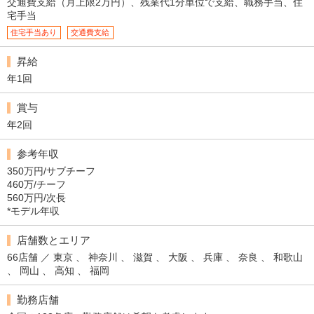
交通費支給（月上限2万円）、残業代1分単位で支給、職務手当、住
宅手当
住宅手当あり
交通費支給
昇給
年1回
賞与
年2回
参考年収
350万円/サブチーフ
460万/チーフ
560万円/次長
*モデル年収
店舗数とエリア
66店舗 ／ 東京 、 神奈川 、 滋賀 、 大阪 、 兵庫 、 奈良 、 和歌山
、 岡山 、 高知 、 福岡
勤務店舗