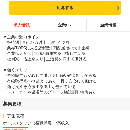
応募する
求人情報
企業PR
企業情報
▼企業の魅力ポイント
・好待遇│月給27万以上、賞与年2回
・業界TOP5に入る店舗数│関西屈指の大手企業
・企業拡大意欲│100店舗運営を目指している
・社員寮 借上寮あり│生活費を抑えて働ける
▼働くメリット
・未経験でも安心して働ける研修や教育制度がある
・有給取得率85％超えであり、長く安心して働ける
・働く女性を応援する風土が整っている
・レストランや温浴等のグループ施設割引特典あり
募集要項
募集職種
ホールスタッフ（役職採用）/高収入