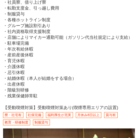
・社員寮、借り上げ寮
・転勤支度金、引っ越し費用
・制服貸与
・各種ホットライン制度
・グループ施設割引あり
・社内資格取得支援制度
・店舗によりマイカー通勤可能（ガソリン代当社規定により支給）
・駐車場完備
・年次有給休暇
・産前産後休暇
・育児休暇
・介護休暇
・忌引休暇
・結婚休暇（本人が結婚をする場合）
・出産休暇
・階級別研修
・残業保健師常駐
【受動喫煙対策】受動喫煙対策あり(喫煙専用エリアの設置)
寮・社宅有
社保完備
福利厚生が充実
月休み8日以上
賞与有
教育・研修制度
制服貸与