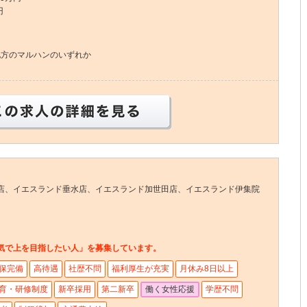
円
地方のマルハンのいずれか
この求人の詳細を見る
店、イエスランド垂水店、イエスランド加世田店、イエスランド伊集院
気で上を目指したい人」を募集しています。
保完備
高待遇
社歴不問
福利厚生が充実
月休み8日以上
育・研修制度
新卒採用
第二新卒
働く女性応援
学歴不問