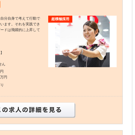
は自分自身で考えて行動で
超積極採用
でいます。それを実践でき
ピードは飛躍的に上昇して
集】
せん
万円
0万円
ばり
この求人の詳細を見る