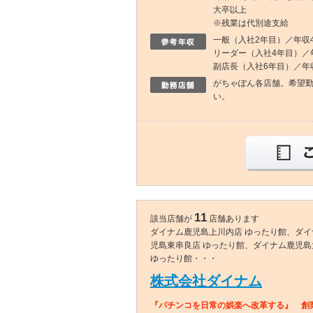
大卒以上
※残業は代別途支給
一般（入社2年目）／年収4
リーダー（入社4年目）／年
副店長（入社6年目）／年収
がちゃぽん各店舗。希望
い。
11
該当店舗が
店舗あります
ダイナム鹿児島上川内店 ゆったり館、ダ
児島東串良店 ゆったり館、ダイナム鹿児
ゆったり館・・・
株式会社ダイナム
『パチンコを日常の娯楽へ改革する』 創