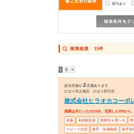
賞与あり
15件
1
2
>
2
該当店舗が
店舗あります
ひばり宮之城店、ひばり肝付店
株式会社ヒラオカコーポ
残業は月たったの15分。充実したOffから
急募
未経験歓迎
勤務先を選べる
寮
スピード出世
教育・研修制度
新卒採