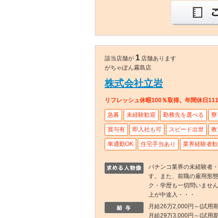
1
該当店舗が
店舗あります
がちゃぽん霧島店
株式会社立岩
リフレッシュ休暇100％取得。年間休日1
急募
未経験歓迎
勤務先を選べる
寮
賞与有
即入社も可
スピード出世
教
車通勤OK
住宅手当あり
業界経験者歓
パチンコ業界の未経験者
す。また、前職の雇用形
ク・学歴も一切問いません
上が中途入・・・
月給26万2,000円～(試用期
月給29万3,000円～(試用期