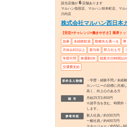
6
該当店舗が
店舗あります
マルハン指宿店、マルハン卸本町店、マル
川内店
株式会社マルハン西日本
【安定×チャレンジ×働きやすさ】業界ト
急募
未経験歓迎
勤務先を選べる
寮
月休み8日以上
賞与有
即入社も可
学歴不問
車通勤OK
残業月20時間以
交通費支給
・学歴・経験不問／未経験
カンパニーの目標に共感し
高く、向上心のある方
月給25万3,850円
※諸手当を含む、時間外
します。
新入社員／約330万円
一般社員／約400万円
マネージャー／約550～6