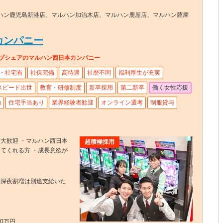
ハン鹿児島新港店、マルハン加治木店、マルハン鹿屋店、マルハン薩摩
カンパニー
ップシェアのマルハン西日本カンパニー
・社宅有
社保完備
高待遇
社歴不問
福利厚生が充実
スピード出世
教育・研修制度
新卒採用
第二新卒
働く女性応援
内
住宅手当あり
業界経験者歓迎
オンライン選考
制服貸与
大歓迎 ・マルハン西日本
超積極採用
てくれる方 ・成長意欲が
・深夜割増は別途支給いた
60万円