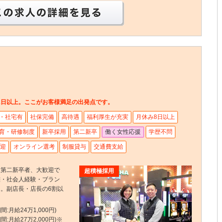
この求人の詳細を見る
11日以上。ここがお客様満足の出発点です。
・社宅有
社保完備
高待遇
福利厚生が充実
月休み8日以上
育・研修制度
新卒採用
第二新卒
働く女性応援
学歴不問
迎
オンライン選考
制服貸与
交通費支給
・第二新卒者、大歓迎で
超積極採用
態・社会人経験・ブラン
。副店長・店長の6割以
間:月給24万1,000円)
間:月給27万2,000円)※