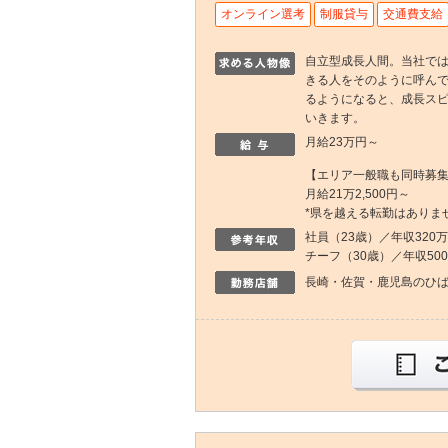
オンライン選考
制服貸与
交通費支給
自立型成長人間。当社で
きる人をそのように呼ん
るようになると、成長ス
いきます。
月給23万円～
【エリア一般職も同時募
月給21万2,500円～
*県を越える転勤はありま
社員（23歳）／年収320
チーフ（30歳）／年収50
長崎・佐賀・鹿児島のひ