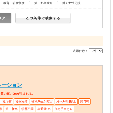
教育・研修制度
第二新卒歓迎
働く女性応援
表示件数：
レーション
、質の高いOnが生まれる。
・社宅有
社保完備
福利厚生が充実
月休み8日以上
賞与有
用
第二新卒
学歴不問
車通勤OK
住宅手当あり