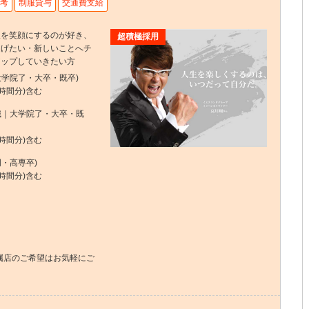
考
制服貸与
交通費支給
人を笑顔にするのが好き、
超積極採用
遂げたい・新しいことへチ
アップしていきたい方
｜大学院了・大卒・既卒)
0時間分)含む
定職｜大学院了・大卒・既
2時間分)含む
門・高専卒)
2時間分)含む
属店のご希望はお気軽にご