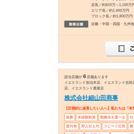
店長／約820万～1,100万
エリア長／約1,400万円
ブロック長／約1,800万円
近畿・中国・四国・九州
6
該当店舗が
店舗あります
イエスランド加治木店、イエスランド吉田
店、イエスランド鹿屋店
株式会社細山田商事
【圧倒的に成長したい人へ】私たちは「本
急募
未経験歓迎
勤務先を選べる
社
賞与有
即入社も可
スピード出世
教