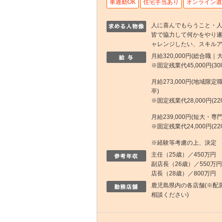
車通勤OK
住宅手当あり
オンライン選
人に喜んでもらうこと・
皆で協力して何かをやり
ャレンジしたい、スキル
月給320,000円(総合職
※固定残業代45,000円(3
月給273,000円(地域限
卒)
※固定残業代28,000円(2
月給239,000円(短大・専
※固定残業代24,000円(2
※経験等考慮の上、決定
主任（25歳）／450万円
副店長（26歳）／550万円
店長（28歳）／800万円
鹿児島県内の各店舗(※配
相談ください)