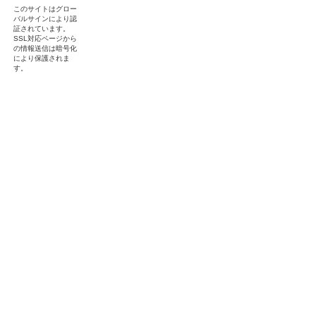
このサイトはグロー
バルサインにより認
証されています。
SSL対応ページから
の情報送信は暗号化
により保護されま
す。