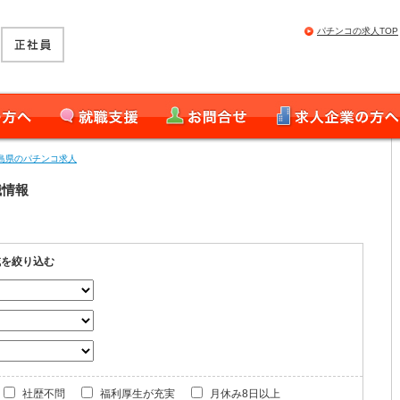
パチンコの求人TOP
就職支援
お問合せ
求人企業の皆様へ
島県のパチンコ求人
職情報
域を絞り込む
社歴不問
福利厚生が充実
月休み8日以上