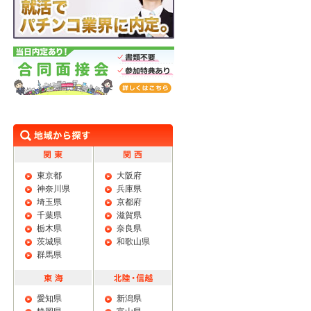
学生限定 特典あり 就活でパチンコ業界に
内定。
合同面接会
東京都
大阪府
神奈川県
兵庫県
埼玉県
京都府
千葉県
滋賀県
栃木県
奈良県
茨城県
和歌山県
群馬県
愛知県
新潟県