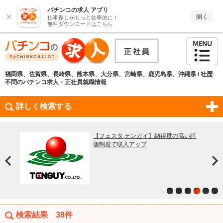
パチンコの求人 アプリ
×
開く
仕事探しがもっと効率的に！
無料ダウンロードはこちら
福岡県、佐賀県、長崎県、熊本県、大分県、宮崎県、鹿児島県、沖縄県 / 社歴
不問のパチンコ求人・正社員就職情報
詳しく検索する
定で
職場環
/福
で初
【フェスタ,テンガイ】納得度の高い評
価制度で収入アップ
検索結果
38件