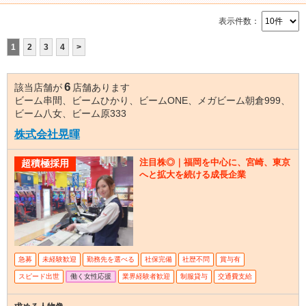
表示件数：
1
2
3
4
>
6
該当店舗が
店舗あります
ビーム串間、ビームひかり、ビームONE、メガビーム朝倉999、
ビーム八女、ビーム原333
株式会社晃暉
注目株◎｜福岡を中心に、宮崎、東京
超積極採用
へと拡大を続ける成長企業
急募
未経験歓迎
勤務先を選べる
社保完備
社歴不問
賞与有
スピード出世
働く女性応援
業界経験者歓迎
制服貸与
交通費支給