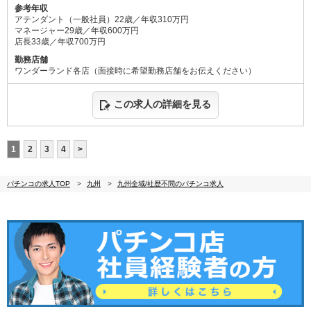
参考年収
アテンダント（一般社員）22歳／年収310万円
マネージャー29歳／年収600万円
店長33歳／年収700万円
勤務店舗
ワンダーランド各店（面接時に希望勤務店舗をお伝えください）
この求人の詳細を見る
1
2
3
4
>
パチンコの求人TOP
九州
九州全域/社歴不問のパチンコ求人