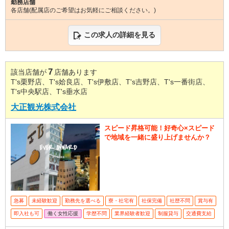
勤務店舗
各店舗(配属店のご希望はお気軽にご相談ください。)
この求人の詳細を見る
7
該当店舗が
店舗あります
T's栗野店、T's姶良店、T's伊敷店、T's吉野店、T's一番街店、
T's中央駅店、T's垂水店
大正観光株式会社
スピード昇格可能！好奇心×スピード
で地域を一緒に盛り上げませんか？
急募
未経験歓迎
勤務先を選べる
寮・社宅有
社保完備
社歴不問
賞与有
即入社も可
働く女性応援
学歴不問
業界経験者歓迎
制服貸与
交通費支給