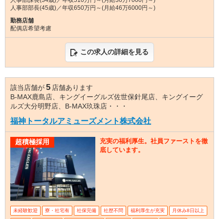
人事部部長(45歳)／年収650万円～(月給46万6000円～)
勤務店舗
配偶店希望考慮
この求人の詳細を見る
5
該当店舗が
店舗あります
B-MAX鹿島店、キングイーグルズ佐世保針尾店、キングイーグ
ルズ大分明野店、B-MAX玖珠店・・・
福神トータルアミューズメント株式会社
充実の福利厚生。社員ファーストを徹
超積極採用
底しています。
未経験歓迎
寮・社宅有
社保完備
社歴不問
福利厚生が充実
月休み8日以上