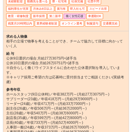
未経験歓迎
勤務先を選べる
寮・社宅有
社保完備
社歴不問
福利厚生が充実
月休み8日以上
賞与有
即入社も可
スピード出世
教育・研修制度
新卒採用
第二新卒
働く女性応援
車通勤OK
残業月20時間以内
業界経験者歓迎
オンライン選考
制服貸与
交通費支給
求める人物像
相手の立場で物事を考えることができ、チームで協力して目標に向かって
いく人
給 与
公休9日選択の場合:月給27万3075円+諸手当
公休10日選択の場合:月給26万0751円+諸手当
※自分らしく働く!ライフスタイルに合わせた公休選択制を導入していま
す。
※キャリア採用ご希望の方は応募時に受付担当までご相談ください(実績考
慮)
参考年収
ホールスタッフ(9日公休時)／年収382万円～(月給27万3075円～)
サブリーダー(23歳)／年収418万円～(月給29万9000円～)
リーダー(24歳)／年収471万円～(月給33万7000円～)
副主任(26歳)／年収506万円～(月給36万2000円～)
主任(28歳)／年収540万円～(月給38万6000円～)
副店長(35歳)／年収599万円～(月給42万8000円～)
店長(40歳)／年収733万円～(月給52万4000円～)
人事部一般(24歳)／年収373万円～(月給26万7000円～)
人事部課長(34歳)／年収510万円～(月給36万7000円～)