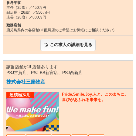
参考年収
主任（25歳）／450万円
副店長（26歳）／550万円
店長（28歳）／800万円
勤務店舗
鹿児島県内の各店舗(※配属店のご希望はお気軽にご相談ください)
この求人の詳細を見る
3
該当店舗が
店舗あります
PSJ古賀店、PSJ BB新宮店、PSJ西新店
株式会社三慶物産
Pride,Smile,Joy.人と、このまちに、
超積極採用
喜びがあふれる未来を。