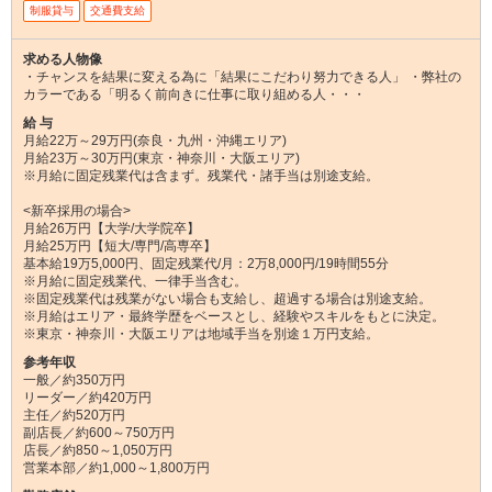
制服貸与
交通費支給
求める人物像
・チャンスを結果に変える為に「結果にこだわり努力できる人」 ・弊社の
カラーである「明るく前向きに仕事に取り組める人・・・
給 与
月給22万～29万円(奈良・九州・沖縄エリア)
月給23万～30万円(東京・神奈川・大阪エリア)
※月給に固定残業代は含まず。残業代・諸手当は別途支給。
<新卒採用の場合>
月給26万円【大学/大学院卒】
月給25万円【短大/専門/高専卒】
基本給19万5,000円、固定残業代/月：2万8,000円/19時間55分
※月給に固定残業代、一律手当含む。
※固定残業代は残業がない場合も支給し、超過する場合は別途支給。
※月給はエリア・最終学歴をベースとし、経験やスキルをもとに決定。
※東京・神奈川・大阪エリアは地域手当を別途１万円支給。
参考年収
一般／約350万円
リーダー／約420万円
主任／約520万円
副店長／約600～750万円
店長／約850～1,050万円
営業本部／約1,000～1,800万円