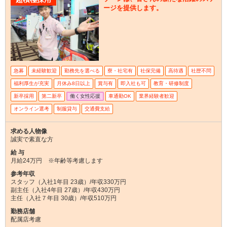
ージを提供します。
急募
未経験歓迎
勤務先を選べる
寮・社宅有
社保完備
高待遇
社歴不問
福利厚生が充実
月休み8日以上
賞与有
即入社も可
教育・研修制度
新卒採用
第二新卒
働く女性応援
車通勤OK
業界経験者歓迎
オンライン選考
制服貸与
交通費支給
求める人物像
誠実で素直な方
給 与
月給24万円 ※年齢等考慮します
参考年収
スタッフ（入社1年目 23歳）/年収330万円
副主任（入社4年目 27歳）/年収430万円
主任（入社７年目 30歳）/年収510万円
勤務店舗
配属店考慮