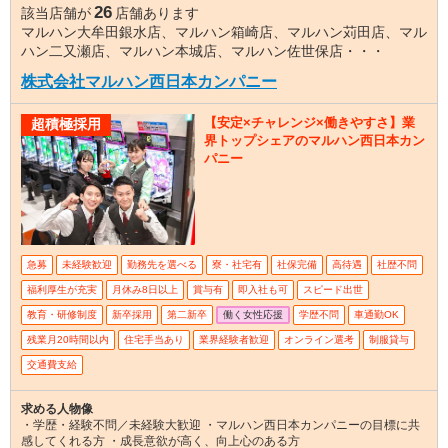
26
該当店舗が
店舗あります
マルハン大牟田銀水店、マルハン箱崎店、マルハン苅田店、マル
ハン二又瀬店、マルハン本城店、マルハン佐世保店・・・
株式会社マルハン西日本カンパニー
【安定×チャレンジ×働きやすさ】業
超積極採用
界トップシェアのマルハン西日本カン
パニー
急募
未経験歓迎
勤務先を選べる
寮・社宅有
社保完備
高待遇
社歴不問
福利厚生が充実
月休み8日以上
賞与有
即入社も可
スピード出世
教育・研修制度
新卒採用
第二新卒
働く女性応援
学歴不問
車通勤OK
残業月20時間以内
住宅手当あり
業界経験者歓迎
オンライン選考
制服貸与
交通費支給
求める人物像
・学歴・経験不問／未経験大歓迎 ・マルハン西日本カンパニーの目標に共
感してくれる方 ・成長意欲が高く、向上心のある方