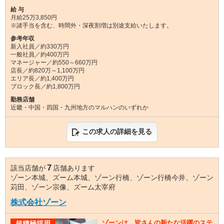
給 与
月給25万3,850円
※諸手当を含む、時間外・深夜割増は別途支給いたします。
参考年収
新入社員／約330万円
一般社員／約400万円
マネージャー／約550～660万円
店長／約820万～1,100万円
エリア長／約1,400万円
ブロック長／約1,800万円
勤務店舗
近畿・中国・四国・九州地方のマルハンのいずれか
この求人の詳細を見る
7
該当店舗が
店舗あります
ゾーン本城、ズーム本城、ゾーン行橋、ゾーン行橋今井、ゾーン
苅田、ゾーン宗像、ズーム太宰府
株式会社ゾーン
ゾーンは、皆さんの新たな活躍のステ
超積極採用