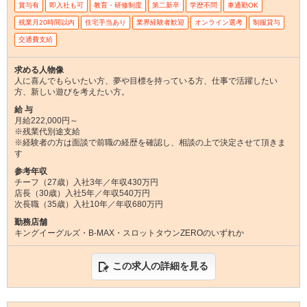
賞与有
即入社も可
教育・研修制度
第二新卒
学歴不問
車通勤OK
残業月20時間以内
住宅手当あり
業界経験者歓迎
オンライン選考
制服貸与
交通費支給
求める人物像
人に喜んでもらいたい方、夢や目標を持っている方、仕事で活躍したい
方、新しい遊びを考えたい方。
給 与
月給222,000円～
※残業代別途支給
※経験者の方は面談で前職の経歴を確認し、相談の上で決定させて頂きま
す
参考年収
チーフ（27歳）入社3年／年収430万円
店長（30歳）入社5年／年収540万円
次長職（35歳）入社10年／年収680万円
勤務店舗
キングイーグルズ・B-MAX・スロットタウンZEROのいずれか
この求人の詳細を見る