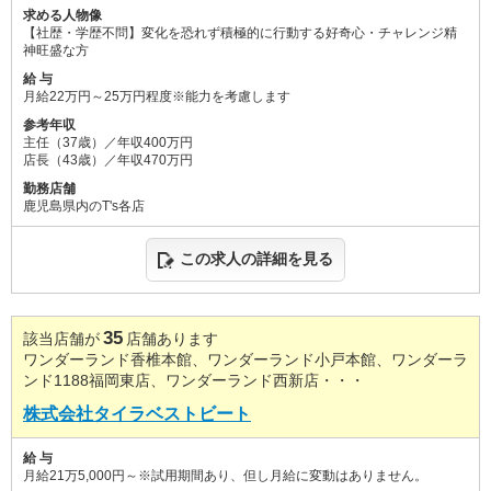
求める人物像
【社歴・学歴不問】変化を恐れず積極的に行動する好奇心・チャレンジ精
神旺盛な方
給 与
月給22万円～25万円程度※能力を考慮します
参考年収
主任（37歳）／年収400万円
店長（43歳）／年収470万円
勤務店舗
鹿児島県内のT's各店
この求人の詳細を見る
35
該当店舗が
店舗あります
ワンダーランド香椎本館、ワンダーランド小戸本館、ワンダーラ
ンド1188福岡東店、ワンダーランド西新店・・・
株式会社タイラベストビート
給 与
月給21万5,000円～※試用期間あり、但し月給に変動はありません。