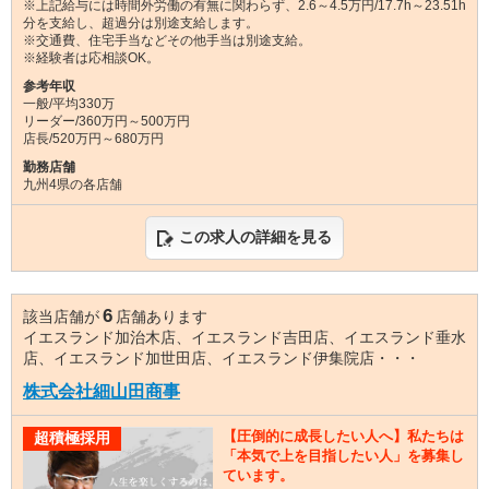
※上記給与には時間外労働の有無に関わらず、2.6～4.5万円/17.7h～23.51h
分を支給し、超過分は別途支給します。
※交通費、住宅手当などその他手当は別途支給。
※経験者は応相談OK。
参考年収
一般/平均330万
リーダー/360万円～500万円
店長/520万円～680万円
勤務店舗
九州4県の各店舗
この求人の詳細を見る
6
該当店舗が
店舗あります
イエスランド加治木店、イエスランド吉田店、イエスランド垂水
店、イエスランド加世田店、イエスランド伊集院店・・・
株式会社細山田商事
【圧倒的に成長したい人へ】私たちは
超積極採用
「本気で上を目指したい人」を募集し
ています。