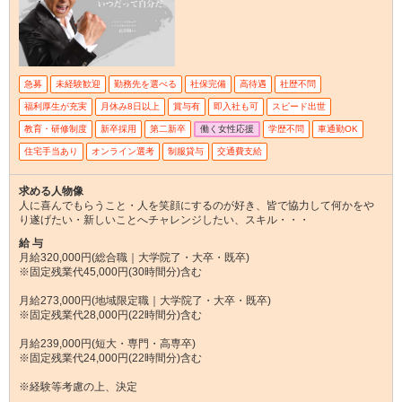
急募
未経験歓迎
勤務先を選べる
社保完備
高待遇
社歴不問
福利厚生が充実
月休み8日以上
賞与有
即入社も可
スピード出世
教育・研修制度
新卒採用
第二新卒
働く女性応援
学歴不問
車通勤OK
住宅手当あり
オンライン選考
制服貸与
交通費支給
求める人物像
人に喜んでもらうこと・人を笑顔にするのが好き、皆で協力して何かをや
り遂げたい・新しいことへチャレンジしたい、スキル・・・
給 与
月給320,000円(総合職｜大学院了・大卒・既卒)
※固定残業代45,000円(30時間分)含む
月給273,000円(地域限定職｜大学院了・大卒・既卒)
※固定残業代28,000円(22時間分)含む
月給239,000円(短大・専門・高専卒)
※固定残業代24,000円(22時間分)含む
※経験等考慮の上、決定