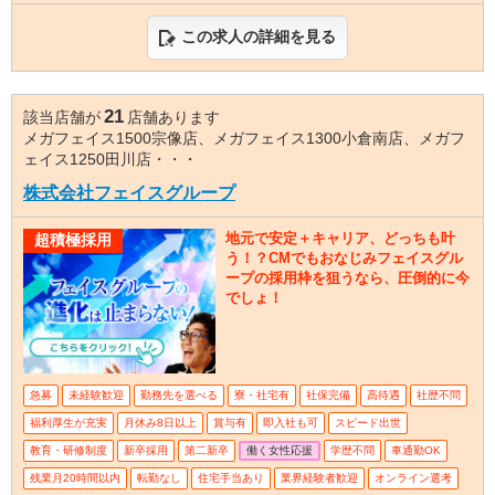
この求人の詳細を見る
21
該当店舗が
店舗あります
メガフェイス1500宗像店、メガフェイス1300小倉南店、メガフ
ェイス1250田川店・・・
株式会社フェイスグループ
地元で安定＋キャリア、どっちも叶
超積極採用
う！？CMでもおなじみフェイスグル
ープの採用枠を狙うなら、圧倒的に今
でしょ！
急募
未経験歓迎
勤務先を選べる
寮・社宅有
社保完備
高待遇
社歴不問
福利厚生が充実
月休み8日以上
賞与有
即入社も可
スピード出世
教育・研修制度
新卒採用
第二新卒
働く女性応援
学歴不問
車通勤OK
残業月20時間以内
転勤なし
住宅手当あり
業界経験者歓迎
オンライン選考