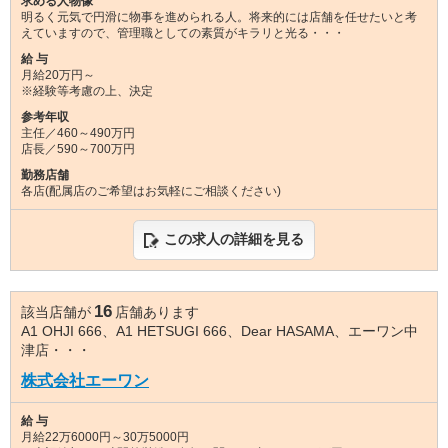
求める人物像
明るく元気で円滑に物事を進められる人。将来的には店舗を任せたいと考
えていますので、管理職としての素質がキラリと光る・・・
給 与
月給20万円～
※経験等考慮の上、決定
参考年収
主任／460～490万円
店長／590～700万円
勤務店舗
各店(配属店のご希望はお気軽にご相談ください)
この求人の詳細を見る
16
該当店舗が
店舗あります
A1 OHJI 666、A1 HETSUGI 666、Dear HASAMA、エーワン中
津店・・・
株式会社エーワン
給 与
月給22万6000円～30万5000円