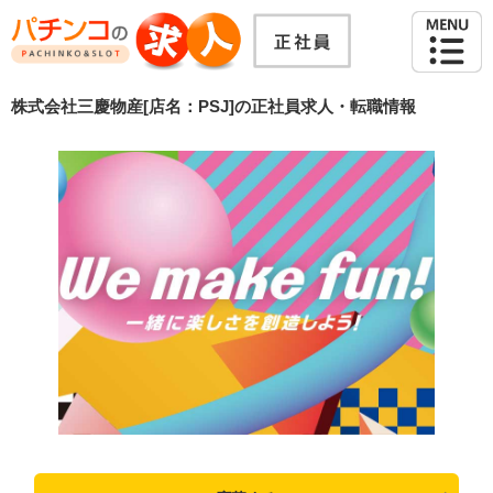
株式会社三慶物産[店名：PSJ]の正社員求人・転職情報