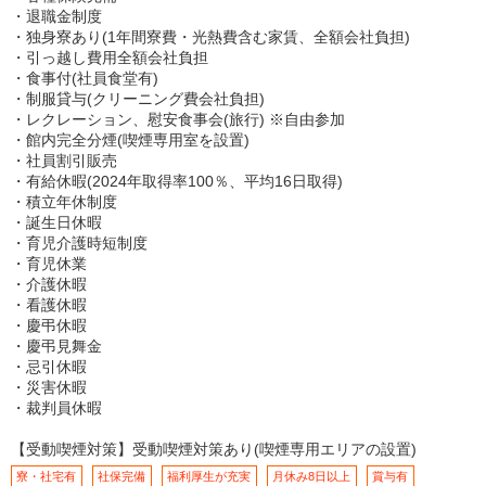
・退職金制度
・独身寮あり(1年間寮費・光熱費含む家賃、全額会社負担)
・引っ越し費用全額会社負担
・食事付(社員食堂有)
・制服貸与(クリーニング費会社負担)
・レクレーション、慰安食事会(旅行) ※自由参加
・館内完全分煙(喫煙専用室を設置)
・社員割引販売
・有給休暇(2024年取得率100％、平均16日取得)
・積立年休制度
・誕生日休暇
・育児介護時短制度
・育児休業
・介護休暇
・看護休暇
・慶弔休暇
・慶弔見舞金
・忌引休暇
・災害休暇
・裁判員休暇
【受動喫煙対策】受動喫煙対策あり(喫煙専用エリアの設置)
寮・社宅有
社保完備
福利厚生が充実
月休み8日以上
賞与有