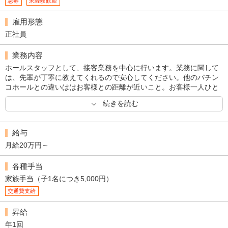
急募
未経験歓迎
雇用形態
正社員
業務内容
ホールスタッフとして、接客業務を中心に行います。業務に関して
は、先輩が丁寧に教えてくれるので安心してください。他のパチン
コホールとの違いははお客様との距離が近いこと。お客様一人ひと
りに寄り添った接客に力を入れています。他の社員と一丸となっ
続きを読む
て、地域のお客様が毎日遊びに来たいと思えるような店舗づくりを
目指していきましょう。
給与
月給20万円～
各種手当
家族手当（子1名につき5,000円）
交通費支給
昇給
年1回