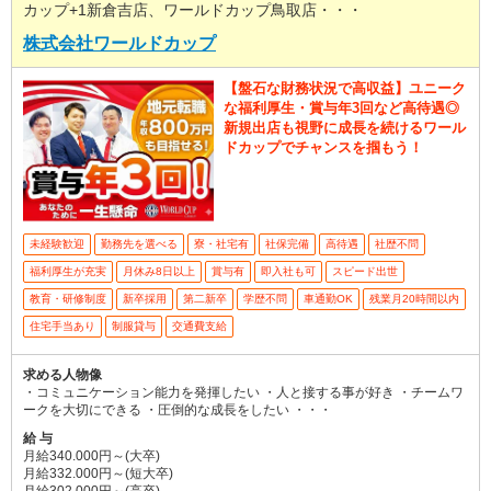
カップ+1新倉吉店、ワールドカップ鳥取店・・・
株式会社ワールドカップ
【盤石な財務状況で高収益】ユニーク
な福利厚生・賞与年3回など高待遇◎
新規出店も視野に成長を続けるワール
ドカップでチャンスを掴もう！
未経験歓迎
勤務先を選べる
寮・社宅有
社保完備
高待遇
社歴不問
福利厚生が充実
月休み8日以上
賞与有
即入社も可
スピード出世
教育・研修制度
新卒採用
第二新卒
学歴不問
車通勤OK
残業月20時間以内
住宅手当あり
制服貸与
交通費支給
求める人物像
・コミュニケーション能力を発揮したい ・人と接する事が好き ・チームワ
ークを大切にできる ・圧倒的な成長をしたい ・・・
給 与
月給340.000円～(大卒)
月給332.000円～(短大卒)
月給302.000円～(高卒)