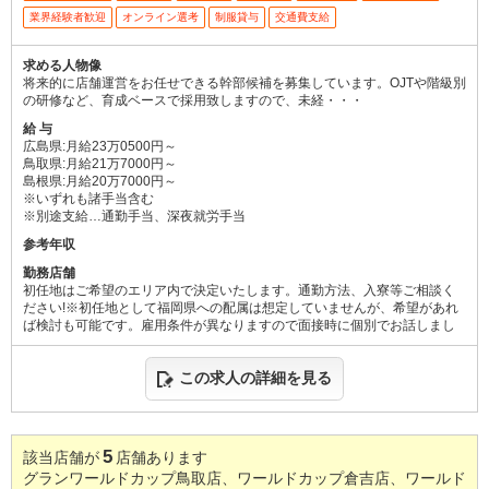
業界経験者歓迎
オンライン選考
制服貸与
交通費支給
求める人物像
将来的に店舗運営をお任せできる幹部候補を募集しています。OJTや階級別
の研修など、育成ベースで採用致しますので、未経・・・
給 与
広島県:月給23万0500円～
鳥取県:月給21万7000円～
島根県:月給20万7000円～
※いずれも諸手当含む
※別途支給…通勤手当、深夜就労手当
参考年収
勤務店舗
初任地はご希望のエリア内で決定いたします。通勤方法、入寮等ご相談く
ださい!※初任地として福岡県への配属は想定していませんが、希望があれ
ば検討も可能です。雇用条件が異なりますので面接時に個別でお話しまし
この求人の詳細を見る
5
該当店舗が
店舗あります
グランワールドカップ鳥取店、ワールドカップ倉吉店、ワールド