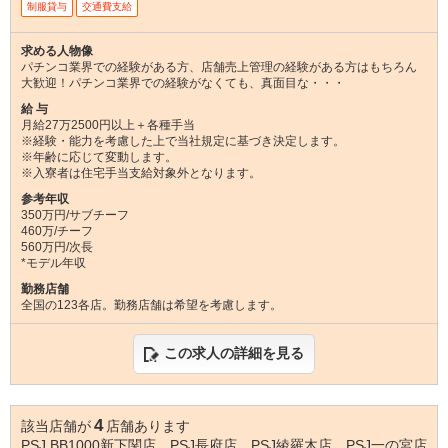
制服貸与
交通費支給
求める人物像
パチンコ業界での経験がある方、店舗売上管理の経験がある方はもちろん
大歓迎！パチンコ業界での経験がなくても、真面目な・・・
給 与
月給27万2500円以上＋各種手当
※経験・能力を考慮した上で当社規定に基づき決定します。
※年齢に応じて変動します。
※入寮者は住宅手当支給対象外となります。
参考年収
350万円/サブチーフ
460万/チーフ
560万円/次長
*モデル年収
勤務店舗
全国の123各店。勤務店舗は希望を考慮します。
この求人の詳細を見る
4
該当店舗が
店舗あります
PSJ BB1000新下関店、PSJ長府店、PSJ綾羅木店、PSJ一の宮店