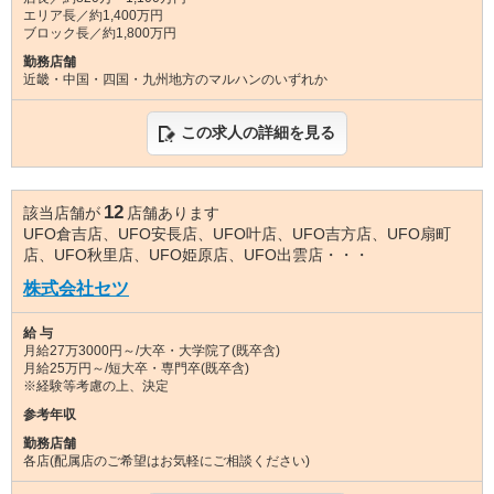
エリア長／約1,400万円
ブロック長／約1,800万円
勤務店舗
近畿・中国・四国・九州地方のマルハンのいずれか
この求人の詳細を見る
12
該当店舗が
店舗あります
UFO倉吉店、UFO安長店、UFO叶店、UFO吉方店、UFO扇町
店、UFO秋里店、UFO姫原店、UFO出雲店・・・
株式会社セツ
給 与
月給27万3000円～/大卒・大学院了(既卒含)
月給25万円～/短大卒・専門卒(既卒含)
※経験等考慮の上、決定
参考年収
勤務店舗
各店(配属店のご希望はお気軽にご相談ください)