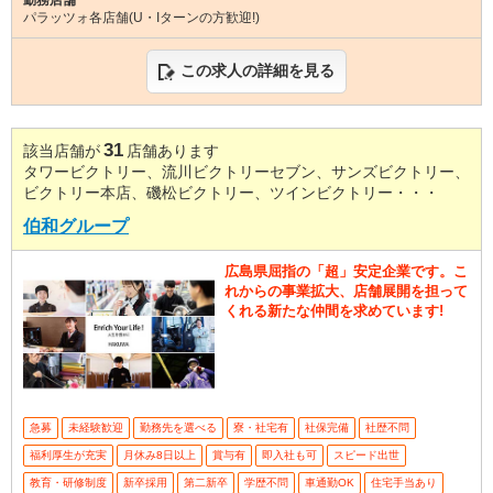
パラッツォ各店舗(U・Iターンの方歓迎!)
この求人の詳細を見る
31
該当店舗が
店舗あります
タワービクトリー、流川ビクトリーセブン、サンズビクトリー、
ビクトリー本店、磯松ビクトリー、ツインビクトリー・・・
伯和グループ
広島県屈指の「超」安定企業です。こ
れからの事業拡大、店舗展開を担って
くれる新たな仲間を求めています!
急募
未経験歓迎
勤務先を選べる
寮・社宅有
社保完備
社歴不問
福利厚生が充実
月休み8日以上
賞与有
即入社も可
スピード出世
教育・研修制度
新卒採用
第二新卒
学歴不問
車通勤OK
住宅手当あり