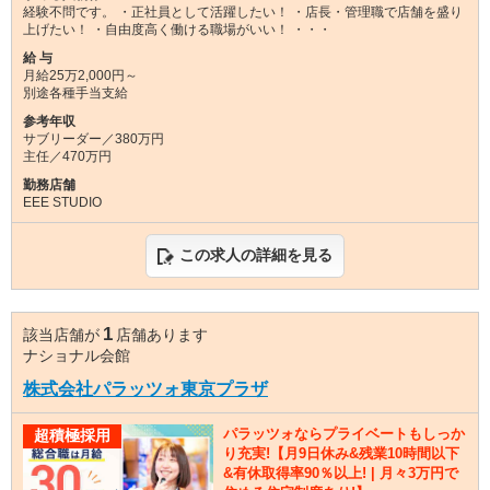
経験不問です。 ・正社員として活躍したい！ ・店長・管理職で店舗を盛り
上げたい！ ・自由度高く働ける職場がいい！ ・・・
給 与
月給25万2,000円～
別途各種手当支給
参考年収
サブリーダー／380万円
主任／470万円
勤務店舗
EEE STUDIO
この求人の詳細を見る
1
該当店舗が
店舗あります
ナショナル会館
株式会社パラッツォ東京プラザ
パラッツォならプライベートもしっか
超積極採用
り充実!【月9日休み&残業10時間以下
&有休取得率90％以上! | 月々3万円で