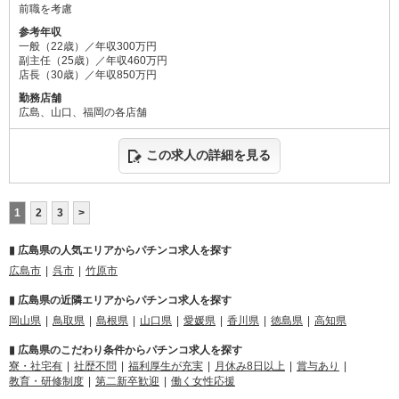
前職を考慮
参考年収
一般（22歳）／年収300万円
副主任（25歳）／年収460万円
店長（30歳）／年収850万円
勤務店舗
広島、山口、福岡の各店舗
この求人の詳細を見る
1
2
3
>
▮ 広島県の人気エリアからパチンコ求人を探す
広島市
呉市
竹原市
▮ 広島県の近隣エリアからパチンコ求人を探す
岡山県
鳥取県
島根県
山口県
愛媛県
香川県
徳島県
高知県
▮ 広島県のこだわり条件からパチンコ求人を探す
寮・社宅有
社歴不問
福利厚生が充実
月休み8日以上
賞与あり
教育・研修制度
第二新卒歓迎
働く女性応援