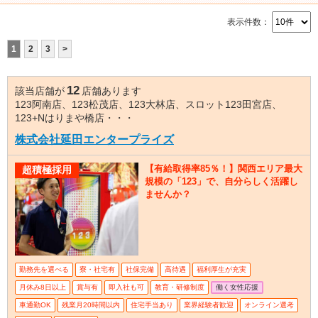
表示件数：
1
2
3
>
12
該当店舗が
店舗あります
123阿南店、123松茂店、123大林店、スロット123田宮店、
123+Nはりまや橋店・・・
株式会社延田エンタープライズ
【有給取得率85％！】関西エリア最大
超積極採用
規模の「123」で、自分らしく活躍し
ませんか？
勤務先を選べる
寮・社宅有
社保完備
高待遇
福利厚生が充実
月休み8日以上
賞与有
即入社も可
教育・研修制度
働く女性応援
車通勤OK
残業月20時間以内
住宅手当あり
業界経験者歓迎
オンライン選考