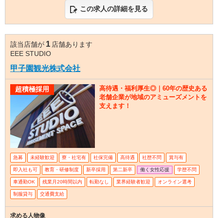
この求人の詳細を見る
1
該当店舗が
店舗あります
EEE STUDIO
甲子園観光株式会社
高待遇・福利厚生◎｜60年の歴史ある
超積極採用
老舗企業が地域のアミューズメントを
支えます！
急募
未経験歓迎
寮・社宅有
社保完備
高待遇
社歴不問
賞与有
即入社も可
教育・研修制度
新卒採用
第二新卒
働く女性応援
学歴不問
車通勤OK
残業月20時間以内
転勤なし
業界経験者歓迎
オンライン選考
制服貸与
交通費支給
求める人物像