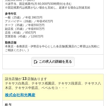
※諸手当、固定残業代(月:60,000円/30時間分)を含む
※固定残業代は残業がない場合も支給し、超過する場合は別途支給
参考年収
一般（25歳）／年収 390万円
アドバイザー（28歳）／年収450万円
チーフ（35歳）／年収550万円
副店長（35歳）／年収650万円
店長（40歳）／850万円
営業部長（45歳）／1200万円
勤務店舗
本巣店・各務原店・伊勢店を中心とした各店舗(配属店のご希望はお気軽に
ご相談ください。)
この求人の詳細を見る
13
該当店舗が
店舗あります
テキサス白島店、テキサス祇園店、テキサス段原店、テキサス八
木店、テキサス中筋店、ペペルモコ・・・
株式会社和光興産
給 与