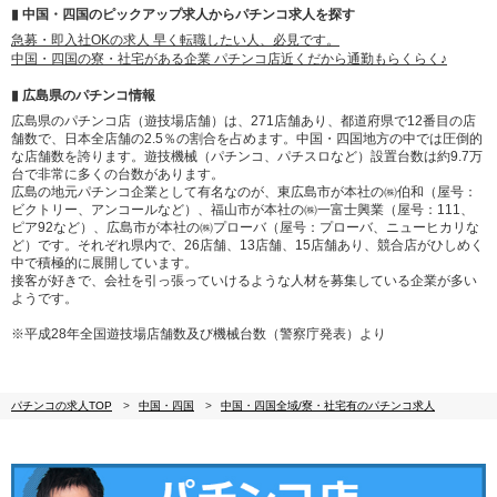
▮ 中国・四国のピックアップ求人からパチンコ求人を探す
急募・即入社OKの求人 早く転職したい人、必見です。
中国・四国の寮・社宅がある企業 パチンコ店近くだから通勤もらくらく♪
▮ 広島県のパチンコ情報
広島県のパチンコ店（遊技場店舗）は、271店舗あり、都道府県で12番目の店
舗数で、日本全店舗の2.5％の割合を占めます。中国・四国地方の中では圧倒的
な店舗数を誇ります。遊技機械（パチンコ、パチスロなど）設置台数は約9.7万
台で非常に多くの台数があります。
広島の地元パチンコ企業として有名なのが、東広島市が本社の㈱伯和（屋号：
ビクトリー、アンコールなど）、福山市が本社の㈱一富士興業（屋号：111、
ピア92など）、広島市が本社の㈱プローバ（屋号：プローバ、ニューヒカリな
ど）です。それぞれ県内で、26店舗、13店舗、15店舗あり、競合店がひしめく
中で積極的に展開しています。
接客が好きで、会社を引っ張っていけるような人材を募集している企業が多い
ようです。
※平成28年全国遊技場店舗数及び機械台数（警察庁発表）より
パチンコの求人TOP
中国・四国
中国・四国全域/寮・社宅有のパチンコ求人