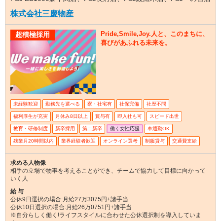
株式会社三慶物産
Pride,Smile,Joy.人と、このまちに、
超積極採用
喜びがあふれる未来を。
未経験歓迎
勤務先を選べる
寮・社宅有
社保完備
社歴不問
福利厚生が充実
月休み8日以上
賞与有
即入社も可
スピード出世
教育・研修制度
新卒採用
第二新卒
働く女性応援
車通勤OK
残業月20時間以内
業界経験者歓迎
オンライン選考
制服貸与
交通費支給
求める人物像
相手の立場で物事を考えることができ、チームで協力して目標に向かって
いく人
給 与
公休9日選択の場合:月給27万3075円+諸手当
公休10日選択の場合:月給26万0751円+諸手当
※自分らしく働く!ライフスタイルに合わせた公休選択制を導入していま