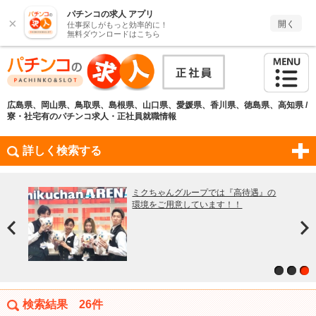
パチンコの求人 アプリ
×
開く
仕事探しがもっと効率的に！
無料ダウンロードはこちら
広島県、岡山県、鳥取県、島根県、山口県、愛媛県、香川県、徳島県、高知県 /
寮・社宅有のパチンコ求人・正社員就職情報
詳しく検索する
ドレ
ミクちゃんグループでは『高待遇』の
。
環境をご用意しています！！
検索結果
26件