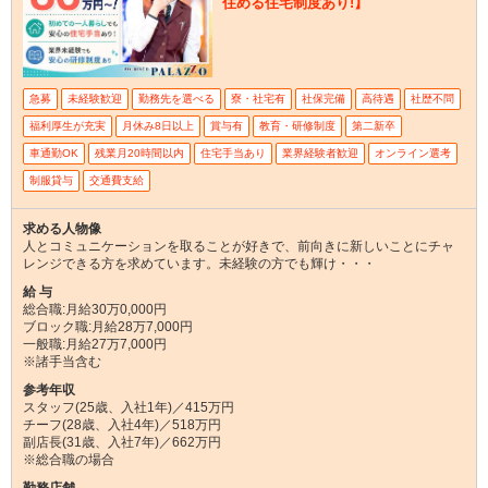
住める住宅制度あり!】
急募
未経験歓迎
勤務先を選べる
寮・社宅有
社保完備
高待遇
社歴不問
福利厚生が充実
月休み8日以上
賞与有
教育・研修制度
第二新卒
車通勤OK
残業月20時間以内
住宅手当あり
業界経験者歓迎
オンライン選考
制服貸与
交通費支給
求める人物像
人とコミュニケーションを取ることが好きで、前向きに新しいことにチャ
レンジできる方を求めています。未経験の方でも輝け・・・
給 与
総合職:月給30万0,000円
ブロック職:月給28万7,000円
一般職:月給27万7,000円
※諸手当含む
参考年収
スタッフ(25歳、入社1年)／415万円
チーフ(28歳、入社4年)／518万円
副店長(31歳、入社7年)／662万円
※総合職の場合
勤務店舗