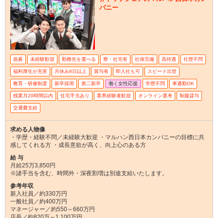
パニー
急募
未経験歓迎
勤務先を選べる
寮・社宅有
社保完備
高待遇
社歴不問
福利厚生が充実
月休み8日以上
賞与有
即入社も可
スピード出世
教育・研修制度
新卒採用
第二新卒
働く女性応援
学歴不問
車通勤OK
残業月20時間以内
住宅手当あり
業界経験者歓迎
オンライン選考
制服貸与
交通費支給
求める人物像
・学歴・経験不問／未経験大歓迎 ・マルハン西日本カンパニーの目標に共
感してくれる方 ・成長意欲が高く、向上心のある方
給 与
月給25万3,850円
※諸手当を含む、時間外・深夜割増は別途支給いたします。
参考年収
新入社員／約330万円
一般社員／約400万円
マネージャー／約550～660万円
店長／約820万～1,100万円