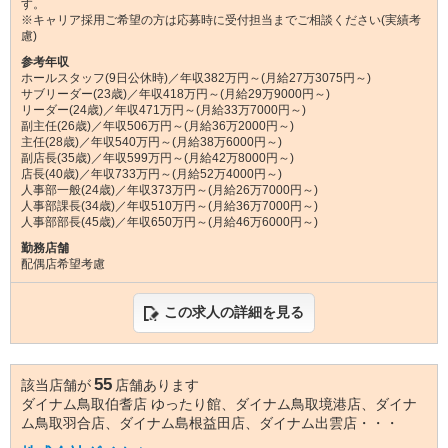
す。
※キャリア採用ご希望の方は応募時に受付担当までご相談ください(実績考
慮)
参考年収
ホールスタッフ(9日公休時)／年収382万円～(月給27万3075円～)
サブリーダー(23歳)／年収418万円～(月給29万9000円～)
リーダー(24歳)／年収471万円～(月給33万7000円～)
副主任(26歳)／年収506万円～(月給36万2000円～)
主任(28歳)／年収540万円～(月給38万6000円～)
副店長(35歳)／年収599万円～(月給42万8000円～)
店長(40歳)／年収733万円～(月給52万4000円～)
人事部一般(24歳)／年収373万円～(月給26万7000円～)
人事部課長(34歳)／年収510万円～(月給36万7000円～)
人事部部長(45歳)／年収650万円～(月給46万6000円～)
勤務店舗
配偶店希望考慮
この求人の詳細を見る
55
該当店舗が
店舗あります
ダイナム鳥取伯耆店 ゆったり館、ダイナム鳥取境港店、ダイナ
ム鳥取羽合店、ダイナム島根益田店、ダイナム出雲店・・・