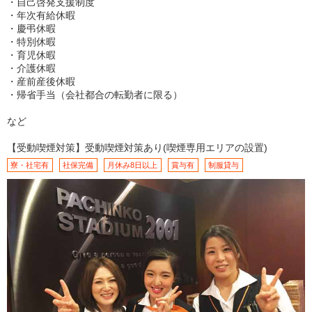
・自己啓発支援制度
・年次有給休暇
・慶弔休暇
・特別休暇
・育児休暇
・介護休暇
・産前産後休暇
・帰省手当（会社都合の転勤者に限る）
など
【受動喫煙対策】受動喫煙対策あり(喫煙専用エリアの設置)
寮・社宅有
社保完備
月休み8日以上
賞与有
制服貸与