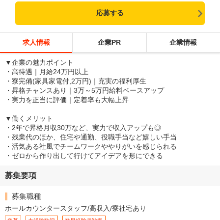
応募する
求人情報
企業PR
企業情報
▼企業の魅力ポイント
・高待遇｜月給24万円以上
・寮完備(家具家電付,2万円)｜充実の福利厚生
・昇格チャンスあり｜3万～5万円給料ベースアップ
・実力を正当に評価｜定着率も大幅上昇
▼働くメリット
・2年で昇格月収30万など、実力で収入アップも◎
・残業代のほか、住宅や通勤、役職手当など嬉しい手当
・活気ある社風でチームワークややりがいを感じられる
・ゼロから作り出して行けてアイデアを形にできる
募集要項
募集職種
ホールカウンタースタッフ/高収入/寮社宅あり