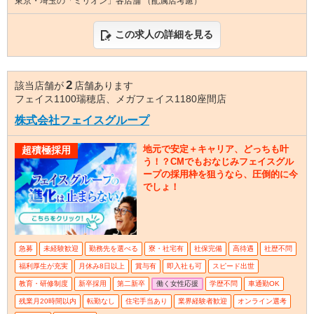
東京・埼玉の「ミリオン」各店舗 （配属店考慮）
この求人の詳細を見る
2
該当店舗が
店舗あります
フェイス1100瑞穂店、メガフェイス1180座間店
株式会社フェイスグループ
地元で安定＋キャリア、どっちも叶
超積極採用
う！？CMでもおなじみフェイスグル
ープの採用枠を狙うなら、圧倒的に今
でしょ！
急募
未経験歓迎
勤務先を選べる
寮・社宅有
社保完備
高待遇
社歴不問
福利厚生が充実
月休み8日以上
賞与有
即入社も可
スピード出世
教育・研修制度
新卒採用
第二新卒
働く女性応援
学歴不問
車通勤OK
残業月20時間以内
転勤なし
住宅手当あり
業界経験者歓迎
オンライン選考