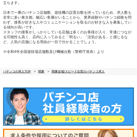
立ちます。
日本で一番のパチンコ店舗数、遊技機の設置台数を誇っているため、求人数も
非常に多い東京都。幅広い客層がいることから、業界経験やパチンコ経験を問
わず、接客が好きな人やコミュニケーションを取るのが好きな人を募集してい
る傾向が高いです。
スタッフの接客がしっかりしている店舗は多くのお客様が入り、常連につなが
る可能性も高く、店内に入ってみると「明るい」「活気がある」と感じるな
ど、人気の店舗になる理由が一目で分かることでしょう。
※令和4年全国遊技場店舗数及び機械台数（警察庁発表）より
パチンコの求人TOP
関東
関東全域/スピード出世のパチンコ求人