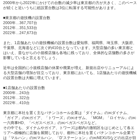
2000年から2022年にかけての台数の減少率は東京都の方が大きく、このペース
が続くと近いうちに総設置台数は3位に転落する可能性があります。
■東京都の遊技機の設置台数
2000年…367,707台
2012年…351,533台
2022年…247,673台
また、1店舗あたりの遊技機械の設置台数は愛知県、福岡県、埼玉県、大阪府、
千葉県、北海道などに次ぐ約410台となっています。大型店舗の多い東京都と
はいえ、昔ながらの小規模店舗も各地に残っており、全体的な店舗数の多さが
影響していると言えるでしょう。
近年は全国的に小規模店舗の休業や廃業が増え、新規出店やリニューアルによ
る大型店舗の増加が目立っており、東京都においても、1店舗あたりの遊技機械
の設置台数は大幅に増えています。
■1店舗あたりの設置台数
2000年…243台
2012年…322台
2022年…410台
東京都に本社を置く主なパチンコホール企業は「ダイナム」の㈱ダイナム、
「ガイア」の㈱ガイア、「トワーズ」の㈱オザム、「MGM」「ロイヤル」の㈱
一六商事HD、「ベガスベガス」の㈱ベガスベガスなど。
その中でも、ダイナムやガイア、トワーズは都内の激戦区をはじめとして各エ
リアへ積極的に店舗を展開しており、都外に本社を置くパチンコホール企業で
は「マルハン」の㈱マルハン、「D’ステーション」の㈱NEXUSなどの出店が目