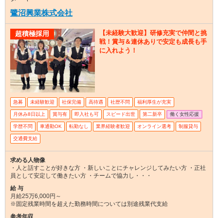
鷺沼興業株式会社
【未経験大歓迎】研修充実で仲間と挑
超積極採用
戦！賞与＆連休ありで安定も成長も手
に入れよう！
急募
未経験歓迎
社保完備
高待遇
社歴不問
福利厚生が充実
月休み8日以上
賞与有
即入社も可
スピード出世
第二新卒
働く女性応援
学歴不問
車通勤OK
転勤なし
業界経験者歓迎
オンライン選考
制服貸与
交通費支給
求める人物像
・人と話すことが好きな方 ・新しいことにチャレンジしてみたい方 ・正社
員として安定して働きたい方 ・チームで協力し・・・
給 与
月給25万6,000円～
※固定残業時間を超えた勤務時間については別途残業代支給
参考年収