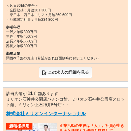
＜休日96日の場合＞
・全国勤務：月給281,300円
・東日本・西日本エリア：月給260,600円
・地域限定社員：月給234,800円
参考年収
一般／年収300万円
主任／年収450万円
店長／年収560万円
部長／年収800万円
勤務店舗
関西or千葉のお店（希望があれば面接時にお伝えください）
この求人の詳細を見る
11
該当店舗が
店舗あります
ミリオン石神井公園店パチンコ館、ミリオン石神井公園店スロッ
ト館、ミリオン上石神井5号店・・・
株式会社ミリオンインターナショナル
企業活動の主役は「人」。社員が生き
超積極採用
生きと活躍する組織を目指して。