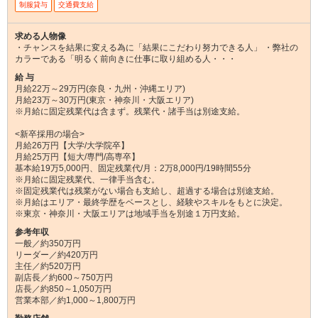
制服貸与
交通費支給
求める人物像
・チャンスを結果に変える為に「結果にこだわり努力できる人」 ・弊社の
カラーである「明るく前向きに仕事に取り組める人・・・
給 与
月給22万～29万円(奈良・九州・沖縄エリア)
月給23万～30万円(東京・神奈川・大阪エリア)
※月給に固定残業代は含まず。残業代・諸手当は別途支給。
<新卒採用の場合>
月給26万円【大学/大学院卒】
月給25万円【短大/専門/高専卒】
基本給19万5,000円、固定残業代/月：2万8,000円/19時間55分
※月給に固定残業代、一律手当含む。
※固定残業代は残業がない場合も支給し、超過する場合は別途支給。
※月給はエリア・最終学歴をベースとし、経験やスキルをもとに決定。
※東京・神奈川・大阪エリアは地域手当を別途１万円支給。
参考年収
一般／約350万円
リーダー／約420万円
主任／約520万円
副店長／約600～750万円
店長／約850～1,050万円
営業本部／約1,000～1,800万円