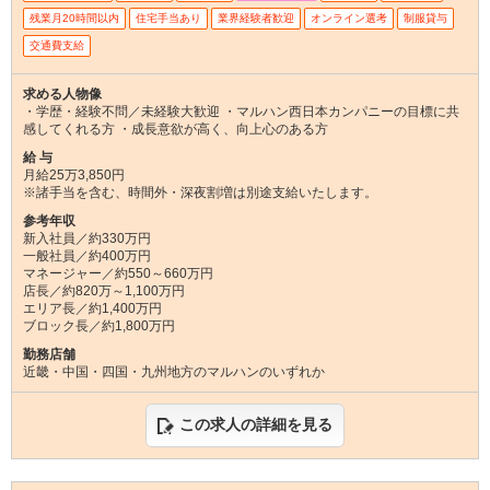
残業月20時間以内
住宅手当あり
業界経験者歓迎
オンライン選考
制服貸与
交通費支給
求める人物像
・学歴・経験不問／未経験大歓迎 ・マルハン西日本カンパニーの目標に共
感してくれる方 ・成長意欲が高く、向上心のある方
給 与
月給25万3,850円
※諸手当を含む、時間外・深夜割増は別途支給いたします。
参考年収
新入社員／約330万円
一般社員／約400万円
マネージャー／約550～660万円
店長／約820万～1,100万円
エリア長／約1,400万円
ブロック長／約1,800万円
勤務店舗
近畿・中国・四国・九州地方のマルハンのいずれか
この求人の詳細を見る