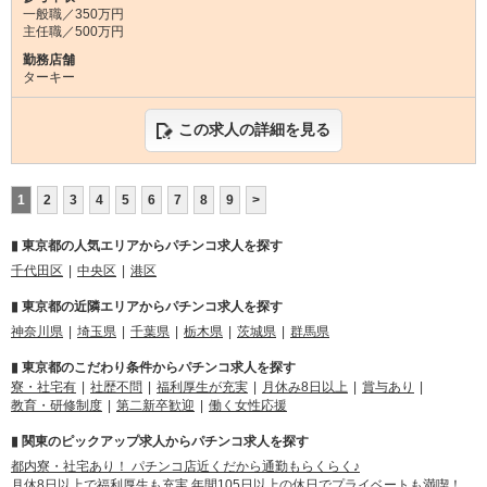
一般職／350万円
主任職／500万円
勤務店舗
ターキー
この求人の詳細を見る
1
2
3
4
5
6
7
8
9
>
▮ 東京都の人気エリアからパチンコ求人を探す
千代田区
中央区
港区
▮ 東京都の近隣エリアからパチンコ求人を探す
神奈川県
埼玉県
千葉県
栃木県
茨城県
群馬県
▮ 東京都のこだわり条件からパチンコ求人を探す
寮・社宅有
社歴不問
福利厚生が充実
月休み8日以上
賞与あり
教育・研修制度
第二新卒歓迎
働く女性応援
▮ 関東のピックアップ求人からパチンコ求人を探す
都内寮・社宅あり！ パチンコ店近くだから通勤もらくらく♪
月休8日以上で福利厚生も充実 年間105日以上の休日でプライベートも満喫！