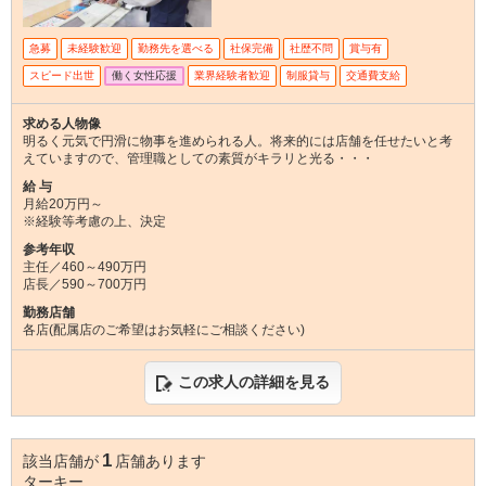
急募
未経験歓迎
勤務先を選べる
社保完備
社歴不問
賞与有
スピード出世
働く女性応援
業界経験者歓迎
制服貸与
交通費支給
求める人物像
明るく元気で円滑に物事を進められる人。将来的には店舗を任せたいと考
えていますので、管理職としての素質がキラリと光る・・・
給 与
月給20万円～
※経験等考慮の上、決定
参考年収
主任／460～490万円
店長／590～700万円
勤務店舗
各店(配属店のご希望はお気軽にご相談ください)
この求人の詳細を見る
1
該当店舗が
店舗あります
ターキー