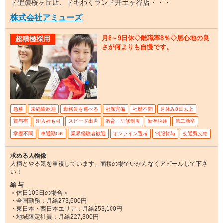
ド聖蹟桜ヶ丘店、ドキわくランド井土ヶ谷店・・・
株式会社アミューズ
月8～9日休◇離職率8％◇居心地の良
超積極採用
さが何よりも自慢です。
急募
未経験歓迎
勤務先を選べる
社保完備
社歴不問
月休み8日以上
賞与有
即入社も可
スピード出世
教育・研修制度
新卒採用
第二新卒
学歴不問
車通勤OK
業界経験者歓迎
オンライン選考
制服貸与
交通費支給
求める人物像
人柄とやる気を重視しています。面接の場でいかんなくアピールして下さ
い！
給 与
＜休日105日の場合＞
・全国勤務：月給273,600円
・東日本・西日本エリア：月給253,100円
・地域限定社員：月給227,300円