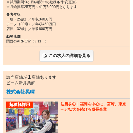
※試用期間:3ヶ月(期間中の勤務条件:変更無)
※月給換算25万円～41万6,000円となります。
参考年収
一般（25歳）／年収340万円
チーフ（30歳）／年収450万円
店長（32歳）／年収600万円
勤務店舗
関西のARROW（アロー）
この求人の詳細を見る
1
該当店舗が
店舗あります
ビーム新井薬師
株式会社晃暉
注目株◎｜福岡を中心に、宮崎、東京
超積極採用
へと拡大を続ける成長企業