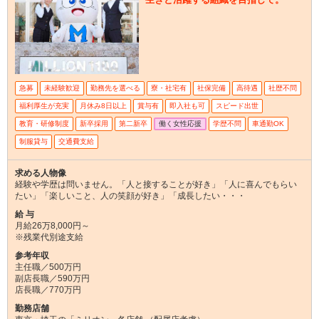
急募
未経験歓迎
勤務先を選べる
寮・社宅有
社保完備
高待遇
社歴不問
福利厚生が充実
月休み8日以上
賞与有
即入社も可
スピード出世
教育・研修制度
新卒採用
第二新卒
働く女性応援
学歴不問
車通勤OK
制服貸与
交通費支給
求める人物像
経験や学歴は問いません。「人と接することが好き」「人に喜んでもらい
たい」「楽しいこと、人の笑顔が好き」「成長したい・・・
給 与
月給26万8,000円～
※残業代別途支給
参考年収
主任職／500万円
副店長職／590万円
店長職／770万円
勤務店舗