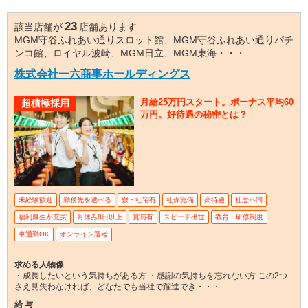
23
該当店舗が
店舗あります
MGM守谷ふれあい通りスロット館、MGM守谷ふれあい通りパチ
ンコ館、ロイヤル波崎、MGM日立、MGM東海・・・
株式会社一六商事ホールディングス
月給25万円スタート。ボーナス平均60
超積極採用
万円。好待遇の秘密とは？
未経験歓迎
勤務先を選べる
寮・社宅有
社保完備
高待遇
社歴不問
福利厚生が充実
月休み8日以上
賞与有
スピード出世
教育・研修制度
車通勤OK
オンライン選考
求める人物像
・成長したいという気持ちがある方 ・感謝の気持ちを忘れない方 この2つ
さえ見失わなければ、どなたでも当社で躍進でき・・・
給 与