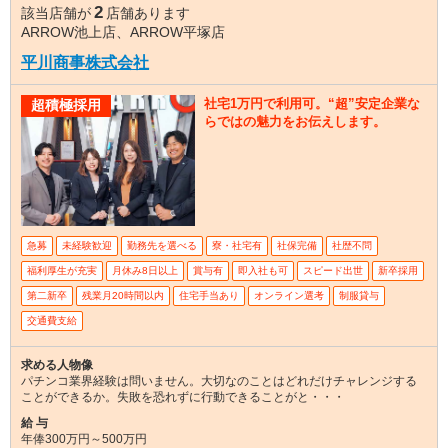
2
該当店舗が
店舗あります
ARROW池上店、ARROW平塚店
平川商事株式会社
社宅1万円で利用可。“超”安定企業な
超積極採用
らではの魅力をお伝えします。
急募
未経験歓迎
勤務先を選べる
寮・社宅有
社保完備
社歴不問
福利厚生が充実
月休み8日以上
賞与有
即入社も可
スピード出世
新卒採用
第二新卒
残業月20時間以内
住宅手当あり
オンライン選考
制服貸与
交通費支給
求める人物像
パチンコ業界経験は問いません。大切なのことはどれだけチャレンジする
ことができるか。失敗を恐れずに行動できることがと・・・
給 与
年俸300万円～500万円