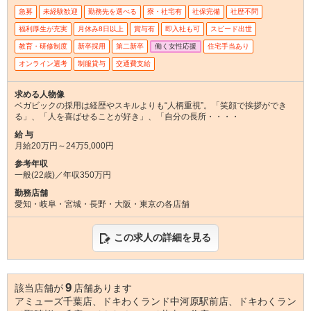
急募
未経験歓迎
勤務先を選べる
寮・社宅有
社保完備
社歴不問
福利厚生が充実
月休み8日以上
賞与有
即入社も可
スピード出世
教育・研修制度
新卒採用
第二新卒
働く女性応援
住宅手当あり
オンライン選考
制服貸与
交通費支給
求める人物像
ベガビックの採用は経歴やスキルよりも“人柄重視”。「笑顔で挨拶ができ
る」、「人を喜ばせることが好き」、「自分の長所・・・・
給 与
月給20万円～24万5,000円
参考年収
一般(22歳)／年収350万円
勤務店舗
愛知・岐阜・宮城・長野・大阪・東京の各店舗
この求人の詳細を見る
9
該当店舗が
店舗あります
アミューズ千葉店、ドキわくランド中河原駅前店、ドキわくラン