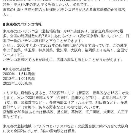
急募・即入社OKの求人 早く転職したい人、必見です。
東京の社歴・学歴不問の人柄採用 パチンコ好きが活きる東京勤務の正社員求
人。
▮ 東京都のパチンコ情報
東京都にはパチンコ店（遊技場店舗）が605店舗あり、全都道府県の中で最
多。全国の総店舗数の約7.8％にあたるパチンコ店が東京都に集中していて、日
本で一番のパチンコ激戦区と言うことができます。
ただし、2000年と比べて2022年の店舗数は約40％まで減っていて、この減少
率は千葉県、埼玉県、神奈川県、愛知県、大阪府、福岡県よりも高く、全国で
ワースト1位。
パチンコ激戦区であるがゆえに、店舗の淘汰も激しいことがうかがえます。
■東京都の店舗数
2000年…1,514店舗
2012年…1,091店舗
2022年…605店舗
エリア別に店舗数を見ると、23区西部エリア（新宿区、豊島区など16区）が最
も多く、次いで23区東部エリア（台東区、墨田区など7区）、多摩北部エリア
（立川市、武蔵野市など）、多摩南部エリア（八王子市、町田市など）、多摩
西部エリア（青梅市、あきる野市など）の順で続いています。
店舗数が30前後あるのは板橋区、足立区、葛飾区、江戸川区、大田区、八王子
市などです。
東京都の遊技機械（パチンコとパチスロなど）の設置台数は約25万台で大阪府
に次ぐ全国2位でしが、3位の愛知県とは僅差。