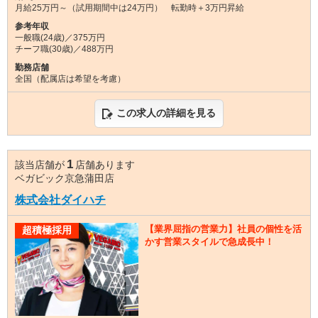
月給25万円～（試用期間中は24万円） 転勤時＋3万円昇給
参考年収
一般職(24歳)／375万円
チーフ職(30歳)／488万円
勤務店舗
全国（配属店は希望を考慮）
この求人の詳細を見る
1
該当店舗が
店舗あります
ベガビック京急蒲田店
株式会社ダイハチ
【業界屈指の営業力】社員の個性を活
超積極採用
かす営業スタイルで急成長中！