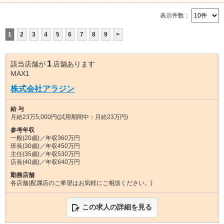
表示件数：
1
2
3
4
5
6
7
8
9
>
1
該当店舗が
店舗あります
MAX1
株式会社アラジン
給 与
月給23万5,000円(試用期間中：月給23万円)
参考年収
一般(20歳)／年収360万円
班長(30歳)／年収450万円
主任(35歳)／年収530万円
店長(40歳)／年収640万円
勤務店舗
各店舗(配属店のご希望はお気軽にご相談ください。)
この求人の詳細を見る