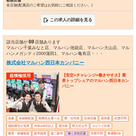
勤務店舗
各店舗(配属店のご希望はお気軽にご相談ください。)
この求人の詳細を見る
69
該当店舗が
店舗あります
マルハン千葉みなと店、マルハン池袋店、マルハン大山店、マル
ハンメガシティ2000蒲田1、マルハン亀有店・・・
株式会社マルハン西日本カンパニー
【安定×チャレンジ×働きやすさ】業
超積極採用
界トップシェアのマルハン西日本カン
パニー
急募
未経験歓迎
勤務先を選べる
寮・社宅有
社保完備
高待遇
社歴不問
福利厚生が充実
月休み8日以上
賞与有
即入社も可
スピード出世
教育・研修制度
新卒採用
第二新卒
働く女性応援
学歴不問
車通勤OK