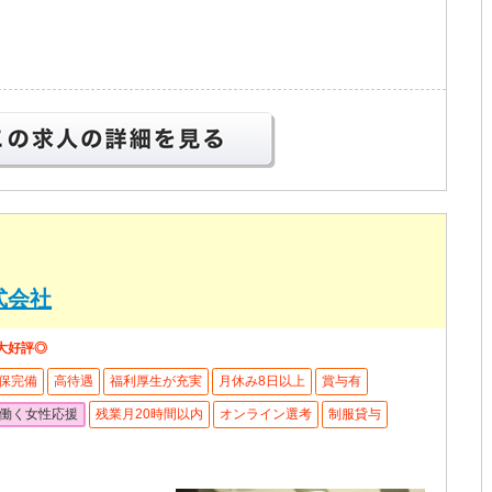
この求人の詳細を見る
式会社
大好評◎
保完備
高待遇
福利厚生が充実
月休み8日以上
賞与有
働く女性応援
残業月20時間以内
オンライン選考
制服貸与