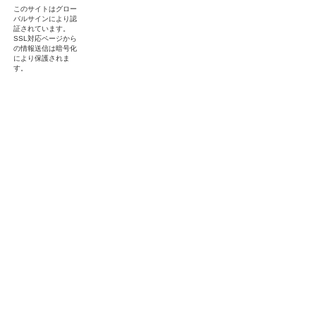
このサイトはグロー
バルサインにより認
証されています。
SSL対応ページから
の情報送信は暗号化
により保護されま
す。