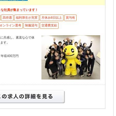
きな社員が集まっています！
高待遇
福利厚生が充実
月休み8日以上
賞与有
オンライン選考
制服貸与
交通費支給
」に共感し、素直な心で体
います。
年収400万円
この求人の詳細を見る