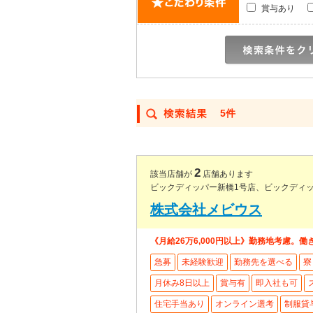
賞与あり
5件
2
該当店舗が
店舗あります
ビックディッパー新橋1号店、ビックディッ
株式会社メビウス
《月給26万6,000円以上》勤務地考慮。
急募
未経験歓迎
勤務先を選べる
寮
月休み8日以上
賞与有
即入社も可
住宅手当あり
オンライン選考
制服貸