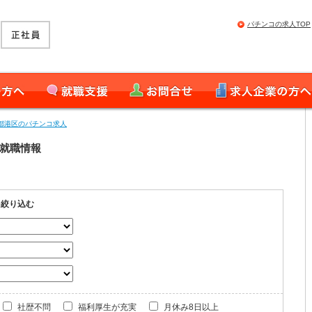
パチンコの求人TOP
就職支援
お問合せ
求人企業の皆様へ
都港区のパチンコ求人
員就職情報
を絞り込む
社歴不問
福利厚生が充実
月休み8日以上