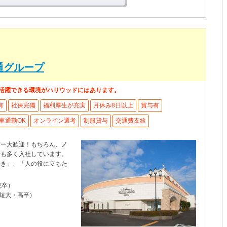
この求人の詳細を見る
通グループ
が活躍できる環境がハリウッドにはあります。
有
社保完備
福利厚生が充実
月休み8日以上
賞与有
車通勤OK
オンライン選考
制服貸与
交通費支給
ザー大歓迎！もちろん、ノ
者も多く入社しています。
好き」、「人の役に立ちた
院卒）
・短大・高卒）