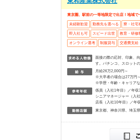
東和産業株式会社
東京圏、駅前の一等地限定で出店！地域で
未経験歓迎
勤務先を選べる
寮・社宅
即入社も可
スピード出世
教育・研修
オンライン選考
制服貸与
交通費支給
面接の際の応対、印象、
す。パチンコ、スロット
月給26万2,000円～
※大卒者の場合は27万円
※学歴・年齢・キャリア
係員（入社1年目）／年収3
シニアマネージャー（入社
店長（入社10年目）／年収
東京都、神奈川県、埼玉