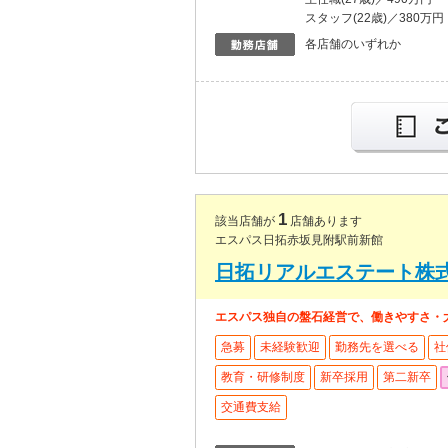
スタッフ(22歳)／380万円
各店舗のいずれか
1
該当店舗が
店舗あります
エスパス日拓赤坂見附駅前新館
日拓リアルエステート株
エスパス独自の盤石経営で、働きやすさ・
急募
未経験歓迎
勤務先を選べる
社
教育・研修制度
新卒採用
第二新卒
交通費支給