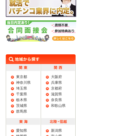
学生限定 特典あり 就活でパチンコ業界に
内定。
合同面接会
東京都
大阪府
神奈川県
兵庫県
埼玉県
京都府
千葉県
滋賀県
栃木県
奈良県
茨城県
和歌山県
群馬県
愛知県
新潟県