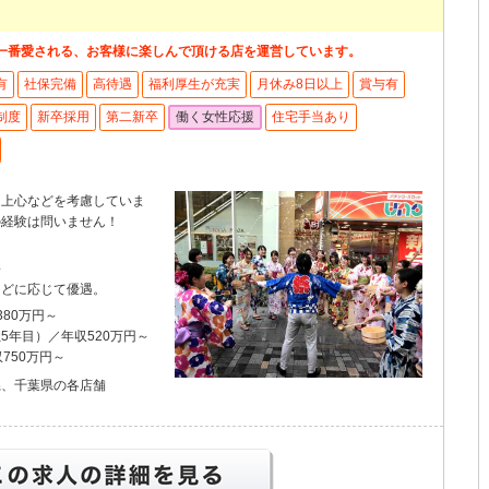
一番愛される、お客様に楽しんで頂ける店を運営しています。
有
社保完備
高待遇
福利厚生が充実
月休み8日以上
賞与有
制度
新卒採用
第二新卒
働く女性応援
住宅手当あり
向上心などを考慮していま
の経験は問いません！
～
などに応じて優遇。
80万円～
5年目）／年収520万円～
750万円～
県、千葉県の各店舗