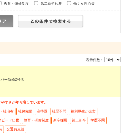
教育・研修制度
第二新卒歓迎
働く女性応援
表示件数：
パー新橋2号店
働きやすさが年々増しています。
・社宅有
社保完備
高待遇
社歴不問
福利厚生が充実
スピード出世
教育・研修制度
新卒採用
第二新卒
学歴不問
与
交通費支給