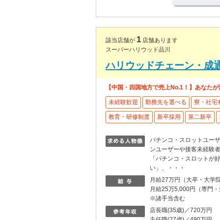
1
該当店舗が
店舗あります
スーパーハリウッド品川
ハリウッドチェーン・成
【中国・四国地方で売上No.1！】あなた
未経験歓迎
勤務先を選べる
寮・社宅
教育・研修制度
新卒採用
第二新卒
パチンコ・スロットユー
ンユーザーや接客未経験
「パチンコ・スロットが
い」、・・・
月給27万円（大卒・大学
月給25万5,000円（専門
※諸手当含む
店長職(35歳)／720万円
主任職(27歳)／490万円