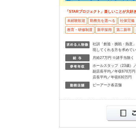
「STARプロジェクト」楽しいことが大好
未経験歓迎
勤務先を選べる
社保完備
教育・研修制度
新卒採用
第二新卒
社訓「創造・挑戦・熱意
現してくれる方を求めて
月給27万円 ※諸手当除く
ホールスタッフ（23歳）／
副店長平均／年収670万円
店長平均／年収830万円
ピーアーク各店舗