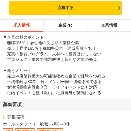
応募する
求人情報
企業PR
企業情報
▼企業の魅力ポイント
・離職率8％｜居心地の良さ◎の優良企業
・売上上昇率163％｜稼働率日本一達成店舗もあり
・充実の教育プログラム｜人材への投資はおしまない
・プロジェクト単位で課題解決｜新たな才能の発見
▼働くメリット
・売上や店舗数拡大の可能性秘める企業で経験をつめる
・平均年齢は30歳。若いメンバー同士切磋琢磨できる
・女性活躍推進優良企業｜ライフイベントにも対応
・社内イベントも盛り沢山。社員自身が笑顔になれる
募集要項
募集職種
ホールスタッフ（一般職）/月8～9休