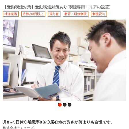
【受動喫煙対策】受動喫煙対策あり(喫煙専用エリアの設置)
社保完備
月休み8日以上
賞与有
教育・研修制度
制服貸与
月8～9日休◇離職率8％◇居心地の良さが何よりも自慢です。
株式会社アミューズ