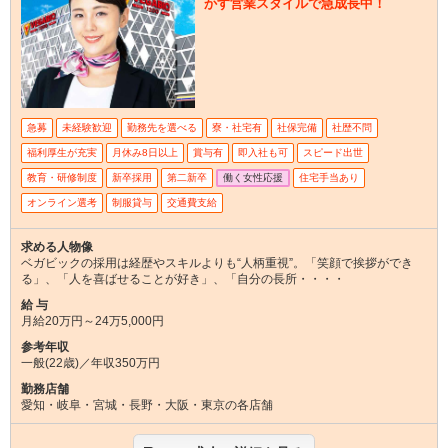
かす営業スタイルで急成長中！
急募
未経験歓迎
勤務先を選べる
寮・社宅有
社保完備
社歴不問
福利厚生が充実
月休み8日以上
賞与有
即入社も可
スピード出世
教育・研修制度
新卒採用
第二新卒
働く女性応援
住宅手当あり
オンライン選考
制服貸与
交通費支給
求める人物像
ベガビックの採用は経歴やスキルよりも“人柄重視”。「笑顔で挨拶ができ
る」、「人を喜ばせることが好き」、「自分の長所・・・・
給 与
月給20万円～24万5,000円
参考年収
一般(22歳)／年収350万円
勤務店舗
愛知・岐阜・宮城・長野・大阪・東京の各店舗