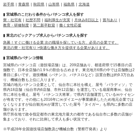
岩手県
青森県
秋田県
山形県
福島県
北海道
▮ 宮城県のこだわり条件からパチンコ求人を探す
寮・社宅有
社歴不問
福利厚生が充実
月休み8日以上
賞与あり
教育・研修制度
第二新卒歓迎
働く女性応援
▮ 東北のピックアップ求人からパチンコ求人を探す
急募！すぐに働ける企業 次の職場を探している方、必見の企業です。
東北の寮・社宅有り >快適な働き方を提供する企業があります。
▮ 宮城県のパチンコ情報
宮城県のパチンコ店（遊技場店舗）は、209店舗あり、都道府県で15番目の店
舗数で、日本全店舗の1.9％の割合を占めます。東北地方6県の中では店舗数は2
番目に多いです。遊技機械（パチンコ、パチスロなど）設置台数は約9.3万台あ
り、機械台数も上位に入ります。
宮城の地元パチンコ企業として、仙台市に本社を構え、屋号「パラディソ」で
県内18店舗（仙台市内6店舗、市外12店舗）を運営している扇屋商事㈱、仙台
市に本社を構え、屋号「パチンコ大将軍」で県内7店舗運営している㈱ケイセン
が有名です。その他にも2016年に㈱ダイエーが事業継承したため地元企業では
なくなりますが仙台観光㈱が運営していた屋号「タイガー」も県内に多数の店
舗があります。
県庁所在地で政令指定都市の東北地方最大の都市である仙台市に多数の店舗が
集まっており、それに比例して求人も多い状況です。
※平成28年全国遊技場店舗数及び機械台数（警察庁発表）より