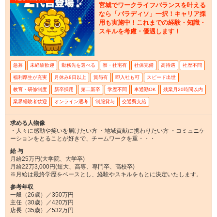
宮城でワークライフバランスを叶える
なら「パラディソ」一択！キャリア採
用も実施中！これまでの経験・知識・
スキルを考慮・優遇します！
急募
未経験歓迎
勤務先を選べる
寮・社宅有
社保完備
高待遇
社歴不問
福利厚生が充実
月休み8日以上
賞与有
即入社も可
スピード出世
教育・研修制度
新卒採用
第二新卒
学歴不問
車通勤OK
残業月20時間以内
業界経験者歓迎
オンライン選考
制服貸与
交通費支給
求める人物像
・人々に感動や笑いを届けたい方 ・地域貢献に携わりたい方 ・コミュニケ
ーションをとることが好きで、チームワークを重・・・
給 与
月給25万円(大学院、大学卒)
月給22万3,000円(短大、高専、専門卒、高校卒)
※月給は最終学歴をベースとし、経験やスキルをもとに決定いたします。
参考年収
一般（26歳）／350万円
主任（30歳）／420万円
店長（35歳）／532万円