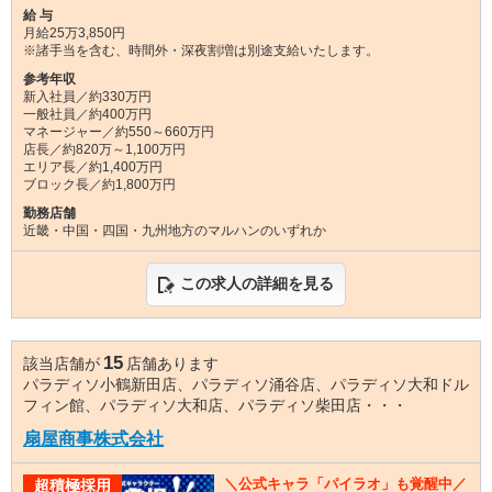
給 与
月給25万3,850円
※諸手当を含む、時間外・深夜割増は別途支給いたします。
参考年収
新入社員／約330万円
一般社員／約400万円
マネージャー／約550～660万円
店長／約820万～1,100万円
エリア長／約1,400万円
ブロック長／約1,800万円
勤務店舗
近畿・中国・四国・九州地方のマルハンのいずれか
この求人の詳細を見る
15
該当店舗が
店舗あります
パラディソ小鶴新田店、パラディソ涌谷店、パラディソ大和ドル
フィン館、パラディソ大和店、パラディソ柴田店・・・
扇屋商事株式会社
＼公式キャラ「パイラオ」も覚醒中／
超積極採用