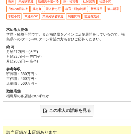
急募
未経験歓迎
勤務先を選べる
寮・社宅有
社保完備
社歴不問
月休み8日以上
賞与有
即入社も可
教育・研修制度
新卒採用
第二新卒
学歴不問
車通勤OK
業界経験者歓迎
制服貸与
交通費支給
求める人物像
学歴・経験不問です。また福島県をメインに店舗展開をしているので、福
島県へのIターンやUターン希望の方もぜひご応募ください。
給 与
月給27万円～(大卒)
月給22万円～(専門卒)
月給20万円～(高卒)
参考年収
班長職：380万円～
主任職：460万円～
店長職：560万円～
勤務店舗
福島県の各店舗のいずれか
この求人の詳細を見る
1
該当店舗が
店舗あります