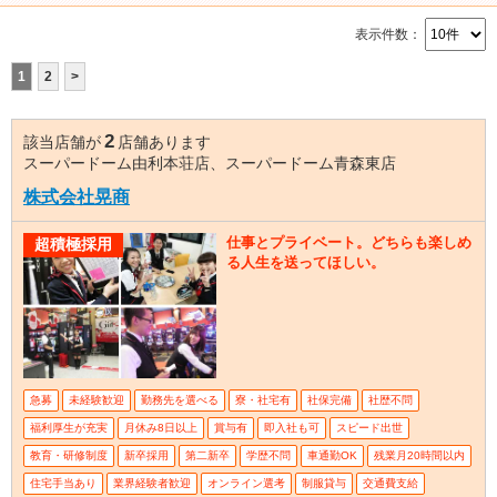
表示件数：
1
2
>
2
該当店舗が
店舗あります
スーパードーム由利本荘店、スーパードーム青森東店
株式会社晃商
仕事とプライベート。どちらも楽しめ
超積極採用
る人生を送ってほしい。
急募
未経験歓迎
勤務先を選べる
寮・社宅有
社保完備
社歴不問
福利厚生が充実
月休み8日以上
賞与有
即入社も可
スピード出世
教育・研修制度
新卒採用
第二新卒
学歴不問
車通勤OK
残業月20時間以内
住宅手当あり
業界経験者歓迎
オンライン選考
制服貸与
交通費支給