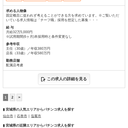
求める人物像
固定概念に捉われず考えることができる方を求めています。※ご覧いただ
いている求人情報は「チーフ職」採用を想定した募集・・・
給 与
月給32万5,000円
※試用期間(6ヶ月)本採用時と条件変更なし
参考年収
主任（30歳）／年収380万円
店長（33歳）／年収580万円
勤務店舗
配属店考慮
この求人の詳細を見る
1
2
>
▮ 宮城県の人気エリアからパチンコ求人を探す
仙台市
石巻市
塩竈市
▮ 宮城県の近隣エリアからパチンコ求人を探す