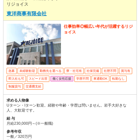
リジョイス
東洋商事有限会社
仕事効率◎幅広い年代が活躍するリジ
ョイス
急募
未経験歓迎
勤務先を選べる
寮・社宅有
社保完備
社歴不問
賞与有
即入社も可
スピード出世
働く女性応援
学歴不問
車通勤OK
転勤なし
制服貸与
交通費支給
求める人物像
Uターン・Iターン歓迎。経験や年齢・学歴は問いません。岩手大好きな
人、大歓迎です。
給 与
月給230,000円～(※一般職)
参考年収
一般／320万円