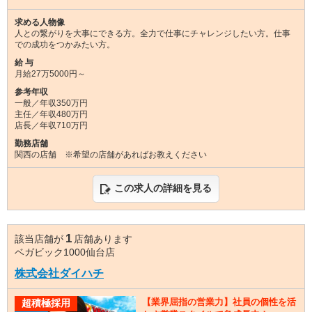
求める人物像
人との繋がりを大事にできる方。全力で仕事にチャレンジしたい方。仕事
での成功をつかみたい方。
給 与
月給27万5000円～
参考年収
一般／年収350万円
主任／年収480万円
店長／年収710万円
勤務店舗
関西の店舗 ※希望の店舗があればお教えください
この求人の詳細を見る
1
該当店舗が
店舗あります
ベガビック1000仙台店
株式会社ダイハチ
【業界屈指の営業力】社員の個性を活
超積極採用