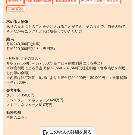
車通勤OK
残業月20時間以内
業界経験者歓迎
オンライン選考
制服貸与
交通費支給
求める人物像
ありのままにものごとを受け入れることができ、そのうえで、自分の軸で
考えながらニラクとともに成長していきたい方
給 与
月給240,000円(大卒)
月給220,000円(短大・専門卒)
<月収例:大卒の場合>
月収:297,560円～327,560円(基本給＋制度利用による手当)
※制度利用による手当:月額57,560～87,560円(社宅制度＋食事補助を利用
した際の金額)
※内訳は社宅制度（地域により上限金額50,000円～80,000円）＋食事補助
手当7,560円。
参考年収
クルー／350万円
アシスタントマネジャー／420万円
ストアマネジャー／610万円
勤務店舗
全国のニラク
この求人の詳細を見る