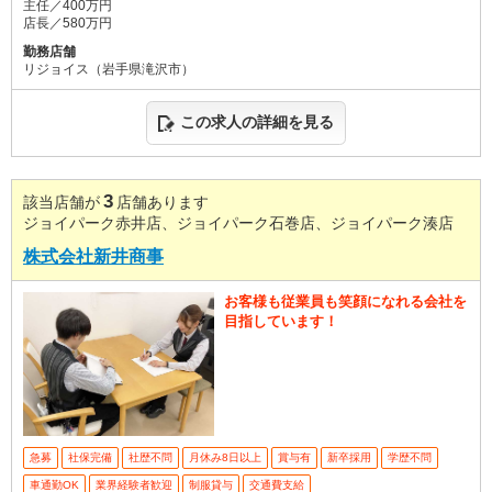
主任／400万円
店長／580万円
勤務店舗
リジョイス（岩手県滝沢市）
この求人の詳細を見る
3
該当店舗が
店舗あります
ジョイパーク赤井店、ジョイパーク石巻店、ジョイパーク湊店
株式会社新井商事
お客様も従業員も笑顔になれる会社を
目指しています！
急募
社保完備
社歴不問
月休み8日以上
賞与有
新卒採用
学歴不問
車通勤OK
業界経験者歓迎
制服貸与
交通費支給