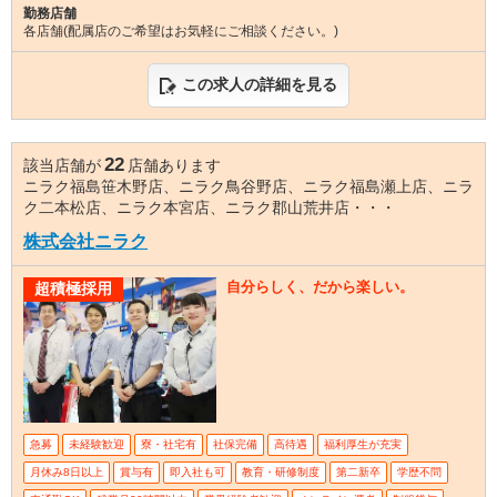
勤務店舗
各店舗(配属店のご希望はお気軽にご相談ください。)
この求人の詳細を見る
22
該当店舗が
店舗あります
ニラク福島笹木野店、ニラク鳥谷野店、ニラク福島瀬上店、ニラ
ク二本松店、ニラク本宮店、ニラク郡山荒井店・・・
株式会社ニラク
自分らしく、だから楽しい。
超積極採用
急募
未経験歓迎
寮・社宅有
社保完備
高待遇
福利厚生が充実
月休み8日以上
賞与有
即入社も可
教育・研修制度
第二新卒
学歴不問