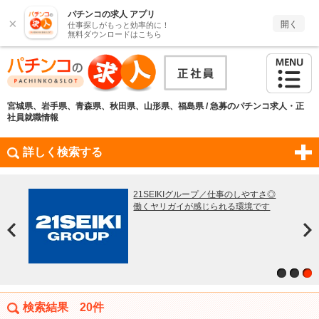
パチンコの求人 アプリ
×
開く
仕事探しがもっと効率的に！
無料ダウンロードはこちら
宮城県、岩手県、青森県、秋田県、山形県、福島県 / 急募のパチンコ求人・正
社員就職情報
詳しく検索する
元で
21SEIKIグループ／仕事のしやすさ◎
ダイエー,タ
も
働くヤリガイが感じられる環境です
平等★やる
検索結果
20件