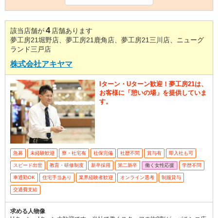
4
該当店舗が
店舗あります
夢工房21堀野店、夢工房21鹿角店、夢工房21三川店、ニューグ
ランド三戸店
株式会社アキヤマ
Iターン・Uターン歓迎！夢工房21は、
お客様に「憩いの場」を提供していま
す。
急募
未経験歓迎
寮・社宅有
社保完備
社歴不問
賞与有
即入社も可
スピード出世
教育・研修制度
新卒採用
第二新卒
働く女性応援
学歴不問
車通勤OK
住宅手当あり
業界経験者歓迎
オンライン選考
制服貸与
交通費支給
求める人物像