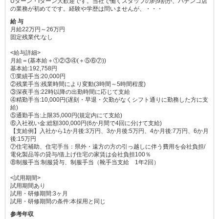
Uターン・Iターン大歓迎です。当社で働くスタッフの約9割が、パチンコ店
の業務が初めてです。経験や学歴は問いませんが、・・・
給 与
月給22万円～26万円
固定残業代:なし
<給与詳細>
月給＝(基本給＋①②③④(＋⑤⑥⑦))
基本給:192,758円
①業績手当:20,000円
②残業手当:残業時間により変動(3時間～5時間程度)
③深夜手当:22時以降の出勤時間に応じて支給
④精勤手当:10,000円(遅刻・早退・欠勤がなくシフト通りに勤務した方に支
給)
⑤通勤手当:上限35,000円(規定内にて支給)
⑥入社祝い金:総額300,000円(6か月間で4回に分けて支給)
【支給例】入社から1か月後:3万円、3か月後:5万円、4か月後:7万円、6か月
後:15万円
⑦住宅補助、住宅手当：県外・遠方の方の引っ越しに伴う費用を会社負担/
電化製品等の貸与/借上げ住宅の家賃は会社負担100％
⑧制服手当:制服貸与、制服手当（靴手当支給 1年2回）
<試用期間>
試用期間あり
試用・研修期間:3ヶ月
試用・研修期間の条件:本採用と同じ
参考年収