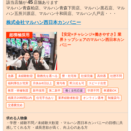
45
該当店舗が
店舗あります
マルハン青森柏店、マルハン青森下田店、マルハン黒石店、マル
ハン五所川原店、マルハン十和田店、マルハン八戸店・・・
株式会社マルハン西日本カンパニー
【安定×チャレンジ×働きやすさ】業
超積極採用
界トップシェアのマルハン西日本カン
パニー
急募
未経験歓迎
勤務先を選べる
寮・社宅有
社保完備
高待遇
社歴不問
福利厚生が充実
月休み8日以上
賞与有
即入社も可
スピード出世
教育・研修制度
新卒採用
第二新卒
働く女性応援
学歴不問
車通勤OK
残業月20時間以内
住宅手当あり
業界経験者歓迎
オンライン選考
制服貸与
交通費支給
求める人物像
・学歴・経験不問／未経験大歓迎 ・マルハン西日本カンパニーの目標に共
感してくれる方 ・成長意欲が高く、向上心のある方