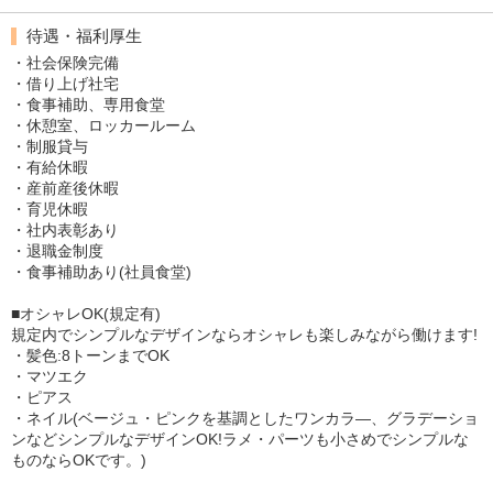
待遇・福利厚生
・社会保険完備
・借り上げ社宅
・食事補助、専用食堂
・休憩室、ロッカールーム
・制服貸与
・有給休暇
・産前産後休暇
・育児休暇
・社内表彰あり
・退職金制度
・食事補助あり(社員食堂)
■オシャレOK(規定有)
規定内でシンプルなデザインならオシャレも楽しみながら働けます!
・髪色:8トーンまでOK
・マツエク
・ピアス
・ネイル(ベージュ・ピンクを基調としたワンカラ―、グラデーショ
ンなどシンプルなデザインOK!ラメ・パーツも小さめでシンプルな
ものならOKです。)