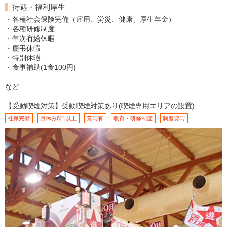
待遇・福利厚生
・各種社会保険完備（雇用、労災、健康、厚生年金）
・各種研修制度
・年次有給休暇
・慶弔休暇
・特別休暇
・食事補助(1食100円)
など
【受動喫煙対策】受動喫煙対策あり(喫煙専用エリアの設置)
社保完備
月休み8日以上
賞与有
教育・研修制度
制服貸与