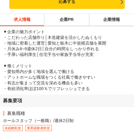
応募する
求人情報
企業PR
企業情報
▼企業の魅力ポイント
・こだわった店舗作り│木造建築を活かしたぬくもり
・地域に密着した運営│愛知と栃木に中規模店舗を展開
・月休み8~9週休2日│自分の時間をしっかり作れる
・手厚い福利厚生│住宅手当や家族手当等が充実
▼働くメリット
・愛知県内が多く地域を選んで働ける
・アットホームな職場をつくる社風で働きやすい
・有志が集まって交流を深める機会も多い
・有給消化率ほぼ100％でリフレッシュできる
募集要項
募集職種
ホールスタッフ（一般職）/週休2日制
未経験歓迎
業界経験者歓迎