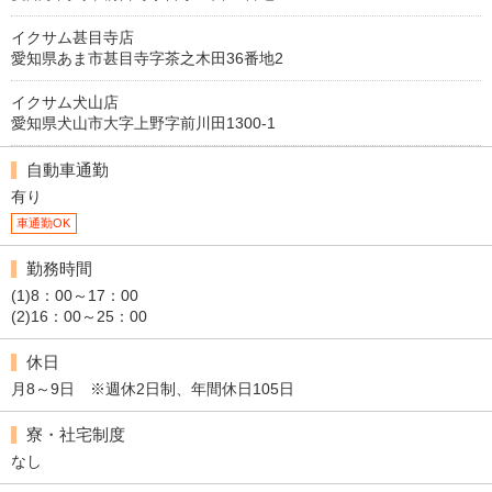
イクサム甚目寺店
愛知県あま市甚目寺字茶之木田36番地2
イクサム犬山店
愛知県犬山市大字上野字前川田1300-1
自動車通勤
有り
車通勤OK
勤務時間
(1)8：00～17：00
(2)16：00～25：00
休日
月8～9日 ※週休2日制、年間休日105日
寮・社宅制度
なし