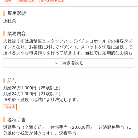
急募
未経験歓迎
業界経験者歓迎
雇用形態
正社員
業務内容
入社後まずは店舗運営スタッフとしてパチンコホールでの接客がメ
インとなり、お客様に対してパチンコ、スロットを快適に遊技して
頂けるような環境作りを行って頂きます。当社では定期的な面談も
あるので、何かあっても相談しやすい環境です！私たちと一緒に理
続きを読む
念にもあるような『遊び』の本質であるドキドキ、ワクワク感をお
客様に提供していきましょう！
給与
月給26万1,000円（25歳以上）
月給24万1,000円（21歳以下）
※年齢・経験・地域により決定します。
高待遇
各種手当
通勤手当（全額支給）、住宅手当（20,000円）、超過勤務手当（1
分単位で残業が付きます）、深夜手当