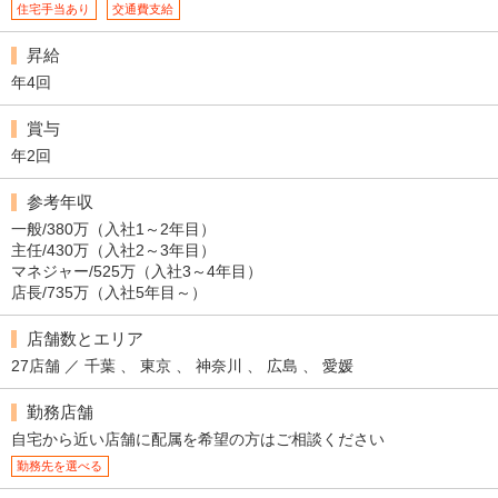
住宅手当あり
交通費支給
昇給
年4回
賞与
年2回
参考年収
一般/380万（入社1～2年目）
主任/430万（入社2～3年目）
マネジャー/525万（入社3～4年目）
店長/735万（入社5年目～）
店舗数とエリア
27店舗 ／ 千葉 、 東京 、 神奈川 、 広島 、 愛媛
勤務店舗
自宅から近い店舗に配属を希望の方はご相談ください
勤務先を選べる