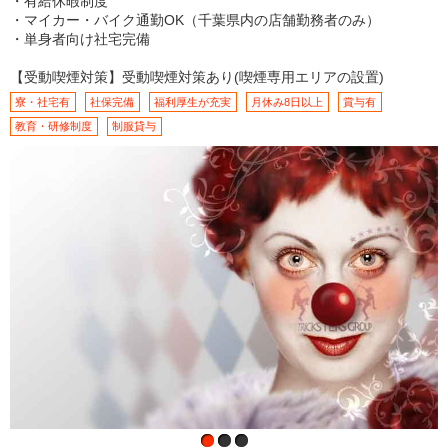
・有給休暇制度
・マイカー・バイク通勤OK（千葉県内の店舗勤務者のみ）
・単身者向け社宅完備
【受動喫煙対策】受動喫煙対策あり(喫煙専用エリアの設置)
寮・社宅有
社保完備
福利厚生が充実
月休み8日以上
賞与有
教育・研修制度
制服貸与