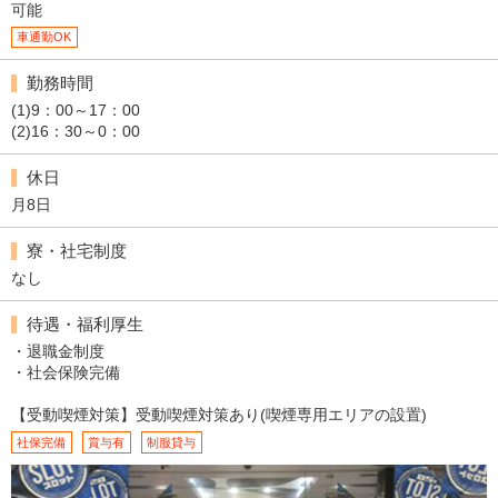
可能
車通勤OK
勤務時間
(1)9：00～17：00
(2)16：30～0：00
休日
月8日
寮・社宅制度
なし
待遇・福利厚生
・退職金制度
・社会保険完備
【受動喫煙対策】受動喫煙対策あり(喫煙専用エリアの設置)
社保完備
賞与有
制服貸与