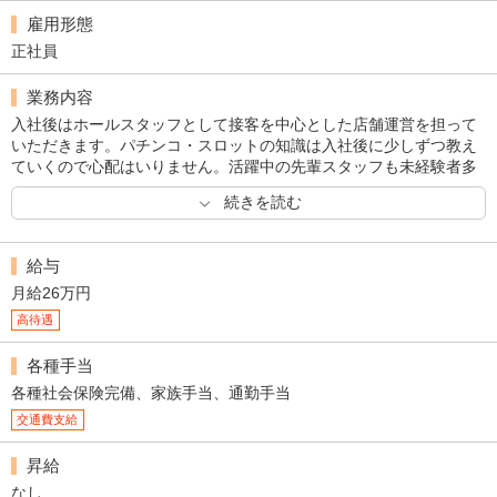
雇用形態
正社員
業務内容
入社後はホールスタッフとして接客を中心とした店舗運営を担って
いただきます。パチンコ・スロットの知識は入社後に少しずつ教え
ていくので心配はいりません。活躍中の先輩スタッフも未経験者多
数ですので、迷ったり困ったりしたら何でも聞ける環境です。接客
続きを読む
が一人でできるようになった後は、アルバイトスタッフの育成や、
店内装飾の企画作成、数値管理など、徐々にできることを増やして
いってほしいと思っています。自分のカラーを出して楽しみなが
給与
ら、マンボウを一緒に創っていきましょう。
月給26万円
高待遇
各種手当
各種社会保険完備、家族手当、通勤手当
交通費支給
昇給
なし