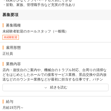
・残業が少なくプライベートも大切にできる
・皆勤、家族、管理職手当など充実の手当あり
募集要項
募集職種
未経験者歓迎のホールスタッフ（一般職）
未経験歓迎
雇用形態
正社員
業務内容
店内・遊技台のご案内や、機械台のトラブル対応、台周りの清掃な
どをはじめとしたホールでの接客サービス業務、景品交換や店内放
送などのカウンター業務などが最初に担当する仕事です。パチン
コ・スロットを遊技したことがない方でも、全く問題はありませ
続きを読む
ん。ホール内の業務に慣れてきたら、アルバイトの採用、販促物の
作成、集客企画、金銭管理など事務所で行うような仕事も任せてい
きます。
給与
月給19万円～