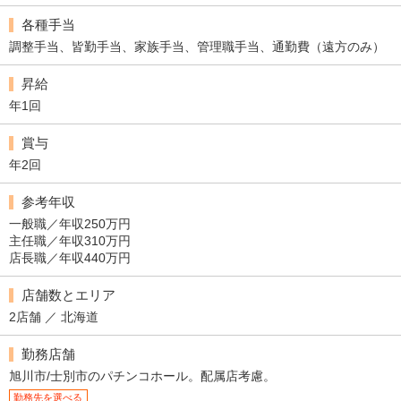
各種手当
調整手当、皆勤手当、家族手当、管理職手当、通勤費（遠方のみ）
昇給
年1回
賞与
年2回
参考年収
一般職／年収250万円
主任職／年収310万円
店長職／年収440万円
店舗数とエリア
2店舗 ／ 北海道
勤務店舗
旭川市/士別市のパチンコホール。配属店考慮。
勤務先を選べる