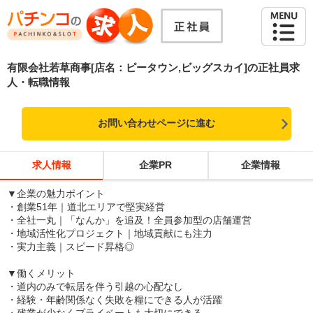
有限会社若草商事[店名：ピータウン,ビッグスカイ]の正社員求
人・転職情報
お問い合わせページに進む
求人情報
企業PR
企業情報
▼企業の魅力ポイント
・創業51年｜道北エリアで堅実経営
・全社一丸｜「なんか」を追及！全員参加型の店舗運営
・地域活性化プロジェクト｜地域貢献にも注力
・実力主義｜スピード昇格◎
▼働くメリット
・道内のみで転居を伴う引越の心配なし
・経験・年齢関係なく失敗を糧にできる人が活躍