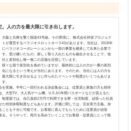
定。人の力を最大限に引き出します。
大阪と兵庫を繋ぐ国道43号線。その県境に、株式会社祥栄プロジェク
トが運営するベラジオスロットオペラ43があります。当社は、2016年
にベラジオコーポレーションから一部の事業を継承して出来た企業で
す。受け継いだもの、新しく取り入れたものを融合させることで、他
社と差別化し唯一無二の店舗を目指しています。
様々な面で差別化を進めていますが、最終的には人の力が一番の差別
化になるという考えが当社にあります。そのため、当社には人の力を
最大限に引き出せるように作られたイベントや制度がいくつもありま
す。
会を実施。半年に一回行われる決起集会には、従業員と家族の方も招待
、大型TV、大人気ゲーム機、U.S.Jの年間パスポートなどが貰えるた
。制度面では、自己負担2万円で利用できる寮・社宅制度、頑張った社員
せた特別休暇制度などもあります。評価に関しては、完全実力主義。加
ることも十分に可能です。お客様に喜んでもらうために従業員が頑張
張る。そうやって、両方を高めていくことでお客様・従業員にとって唯