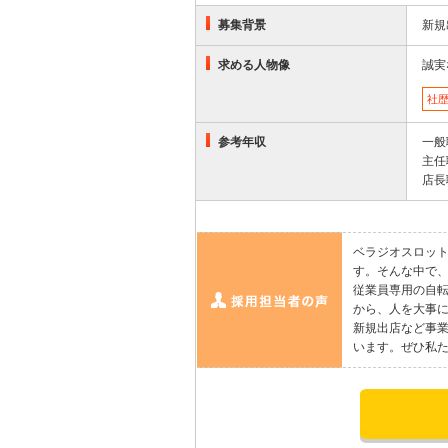
募集背景
新規
求める人物像
誠実
社
参考年収
一般
主任
店長
ベラジオスロット
す。そんな中で
従業員専用の自
から、人を大事
新規出店など事
います。ぜひ私