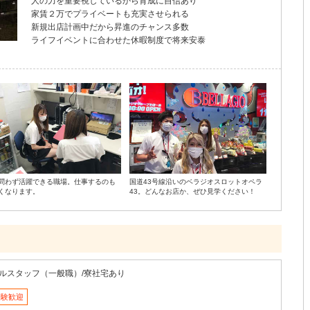
人の力を重要視しているから育成に自信あり
家賃２万でプライベートも充実させられる
新規出店計画中だから昇進のチャンス多数
ライフイベントに合わせた休暇制度で将来安泰
問わず活躍できる職場。仕事するのも
国道43号線沿いのベラジオスロットオペラ
くなります。
43。どんなお店か、ぜひ見学ください！
ルスタッフ（一般職）/寮社宅あり
経験歓迎