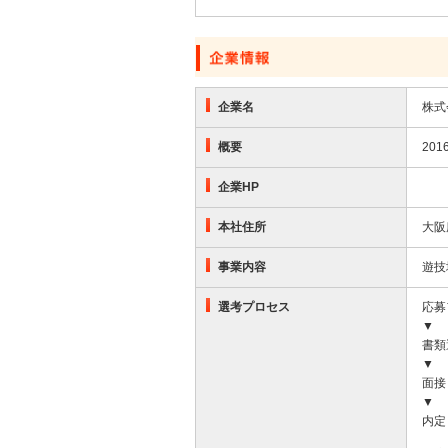
応募する
企業名
株式
概要
20
企業HP
本社住所
大阪
事業内容
遊技
選考プロセス
応募
▼
書類
▼
面接
▼
内定