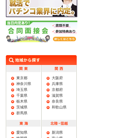
学生限定 特典あり 就活でパチンコ業界に
内定。
合同面接会
東京都
大阪府
神奈川県
兵庫県
埼玉県
京都府
千葉県
滋賀県
栃木県
奈良県
茨城県
和歌山県
群馬県
愛知県
新潟県