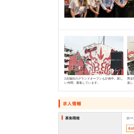
2店舗目のグランドオープンも計画中。新し
男女
い仲間、募集しています。
楽し
募集職種
ホー
未