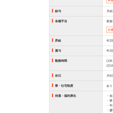
車通
給与
月給
各種手当
家族
交
昇給
年2
賞与
年2
勤務時間
(1)8
(2)1
休日
月8
寮・社宅制度
あり
待遇・福利厚生
・各
・寮
・年
・慶