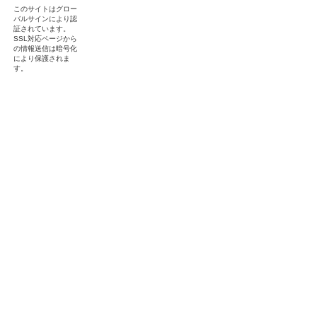
このサイトはグロー
バルサインにより認
証されています。
SSL対応ページから
の情報送信は暗号化
により保護されま
す。