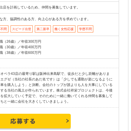
出店を計画しているため、仲間を募集しています。
な方、協調性のある方、向上心がある方を求めています。
歴不問
スピード出世
第二新卒
働く女性応援
学歴不問
職（26歳）／年収300万円
職（30歳）／年収400万円
職（38歳）／年収600万円
オペラ43店の最寄り駅は阪神出来島駅で、徒歩だと少し距離がありま
、エグゼ（当社の社長のあだ名です）は「少しでも通勤が楽になるように
転車を購入しよう」と決断。会社のトップが誰よりも人を大事にしている
にする当社の風土が作られています。株式会社祥栄プロジェクトは、今後
業を拡大していく予定で、そのために一緒に働いてくれる仲間を募集して
たちと一緒に会社を大きくしていきましょう。