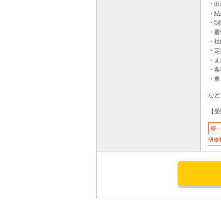
・出
・結
・制
・慶
・社
・定
・ま
・各
・車
など
【受
寮
研修
応募する