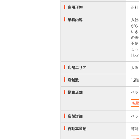
雇用形態
正社
業務内容
入社
がら
いき
の表
不便
ょう
想っ
店舗エリア
大阪
店舗数
1店
勤務店舗
ベラ
転
店舗詳細
ベラ
自動車通勤
可能