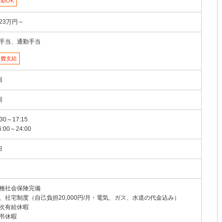
勤OK
23万円～
手当、通勤手当
通費支給
回
回
:30～17:15
6:00～24:00
日
種社会保険完備
、社宅制度（自己負担20,000円/月・電気、ガス、水道の代金込み）
次有給休暇
弔休暇