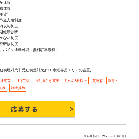
産休暇
婚休暇
服貸与
弔金支給制度
内表彰制度
期健康診断
かない制度
種研修制度
、バイク通勤可能（無料駐車場有）
動喫煙対策】受動喫煙対策あり(喫煙専用エリアの設置)
・社宅有
社保完備
福利厚生が充実
月休み8日以上
賞与有
教育・
制度
制服貸与
最終更新日 2026年08月01日