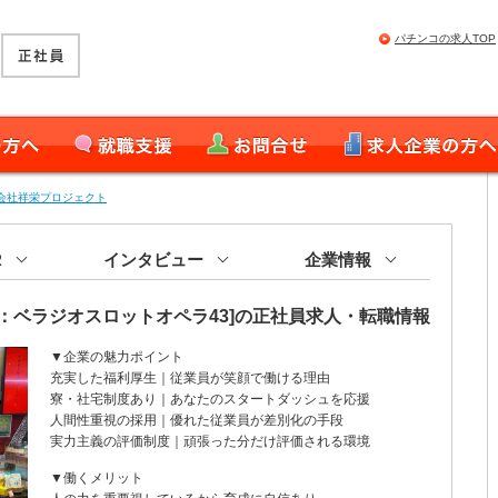
パチンコの求人TOP
就職支援
お問合せ
求人企業の皆様へ
会社祥栄プロジェクト
R
インタビュー
企業情報
：ベラジオスロットオペラ43]の正社員求人・転職情報
▼企業の魅力ポイント
充実した福利厚生｜従業員が笑顔で働ける理由
寮・社宅制度あり｜あなたのスタートダッシュを応援
人間性重視の採用｜優れた従業員が差別化の手段
実力主義の評価制度｜頑張った分だけ評価される環境
▼働くメリット