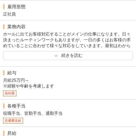
雇用形態
正社員
業務内容
ホールに出てお客様対応することがメインの仕事になります。日々
決まったルーティンワークもありますが、一日の多くはお客様の求
めていることに合わせて様々な対応をしていきます。最初はわから
ないことも多いと思いますが、お客様とコミュニケーションを取る
続きを読む
ことを第一に考えて業務に取り組んでいきましょう。細かい仕事
は、先輩が一つずつ丁寧に教えてくれるので安心してください。
給与
月給25万円～
※経験や年齢を考慮します
高待遇
各種手当
役職手当、皆勤手当、通勤手当
交通費支給
昇給