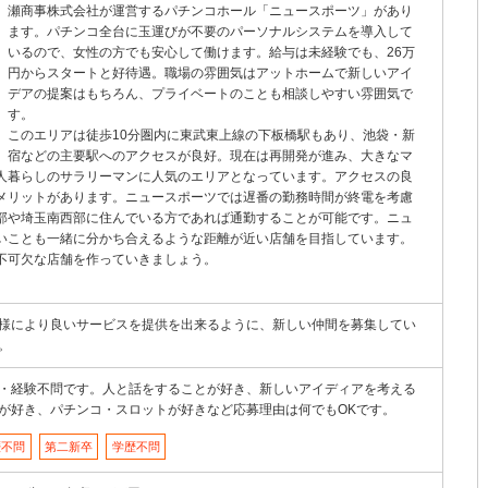
瀬商事株式会社が運営するパチンコホール「ニュースポーツ」があり
ます。パチンコ全台に玉運びが不要のパーソナルシステムを導入して
いるので、女性の方でも安心して働けます。給与は未経験でも、26万
円からスタートと好待遇。職場の雰囲気はアットホームで新しいアイ
デアの提案はもちろん、プライベートのことも相談しやすい雰囲気で
す。
このエリアは徒歩10分圏内に東武東上線の下板橋駅もあり、池袋・新
宿などの主要駅へのアクセスが良好。現在は再開発が進み、大きなマ
人暮らしのサラリーマンに人気のエリアとなっています。アクセスの良
メリットがあります。ニュースポーツでは遅番の勤務時間が終電を考慮
部や埼玉南西部に住んでいる方であれば通勤することが可能です。ニュ
いことも一緒に分かち合えるような距離が近い店舗を目指しています。
不可欠な店舗を作っていきましょう。
様により良いサービスを提供を出来るように、新しい仲間を募集してい
。
・経験不問です。人と話をすることが好き、新しいアイディアを考える
が好き、パチンコ・スロットが好きなど応募理由は何でもOKです。
歴不問
第二新卒
学歴不問