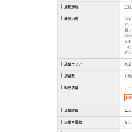
雇用形態
正社
業務内容
パチ
す。
困っ
のた
らホ
いた
嬉し
店舗エリア
東京
店舗数
1店
勤務店舗
ニュ
転
店舗詳細
ニュ
自動車通勤
なし