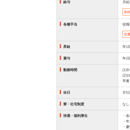
給与
月給
高
各種手当
役職
交
昇給
年1
賞与
年2
勤務時間
(1)9
(2)1
早番
休日
月5
寮・社宅制度
なし
待遇・福利厚生
・各
・年
・慶