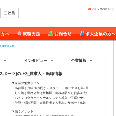
パチンコの求人TOP
就職支援
お問合せ
求人企業の皆様へ
商事株式会社
R
インタビュー
企業情報
スポーツ]の正社員求人・転職情報
▼企業の魅力ポイント
・高待遇｜月給26万円からスタート、ボーナスも年2回
・好立地｜勤務店舗は板橋駅・新板橋駅から徒歩30秒
・パチンコ全台パーソナルシステム導入で玉運びナシ
・学歴・経験不問｜未経験者でも安心のサポート体制
▼働くメリット