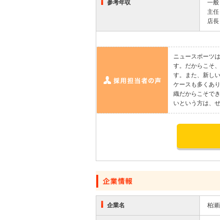
参考年収
一般
主任
店長
ニュースポーツ
す。だからこそ
す。また、新し
ケースも多くあ
織だからこそで
いという方は、
応募する
企業名
柏瀬