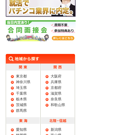
学生限定 特典あり 就活でパチンコ業界に
内定。
合同面接会
東京都
大阪府
神奈川県
兵庫県
埼玉県
京都府
千葉県
滋賀県
栃木県
奈良県
茨城県
和歌山県
群馬県
愛知県
新潟県