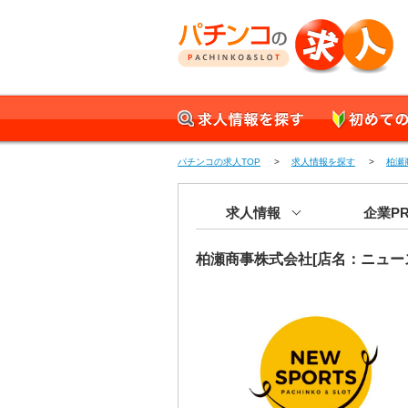
パチンコの求人 正社員
求人情報を探す
初めての方へ
パチンコの求人TOP
>
求人情報を探す
>
柏瀬
求人情報
企業P
柏瀬商事株式会社[店名：ニュー