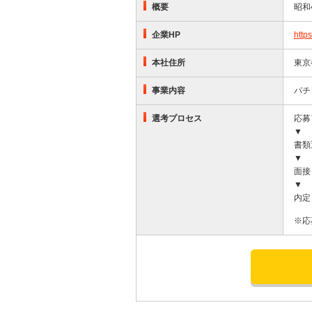
概要
昭和
企業HP
https
本社住所
東京
事業内容
パチ
選考プロセス
応募
▼
書類
▼
面接
▼
内定
※応
応募する