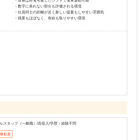
・遅番は終電考慮したシフトで電車通勤可能
・数字に表れない部分も評価される環境
・社員同士の距離が近く新しい提案もしやすい雰囲気
・残業もほぼなく、有給も取りやすい環境
ルスタッフ（一般職）/高収入/学歴・経験不問
経験歓迎