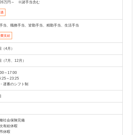
26万円～ ※諸手当含む
待遇
手当、職務手当、皆勤手当、精勤手当、生活手当
通費支給
回（4月）
回（7月、12月）
:00～17:00
6:25～23:25
・遅番のシフト制
日
種社会保険完備
次有給休暇
弔休暇