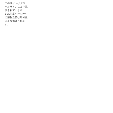
このサイトはグロー
バルサインにより認
証されています。
SSL対応ページから
の情報送信は暗号化
により保護されま
す。