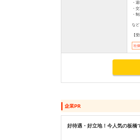
・退
・交
・制
など
【受
社
応募する
好待遇・好立地！今人気の板橋