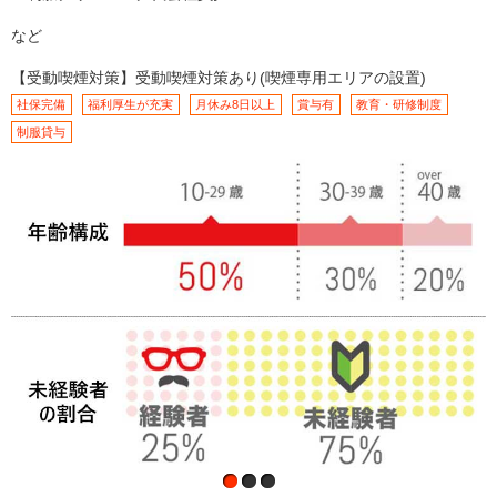
など
【受動喫煙対策】受動喫煙対策あり(喫煙専用エリアの設置)
社保完備
福利厚生が充実
月休み8日以上
賞与有
教育・研修制度
制服貸与