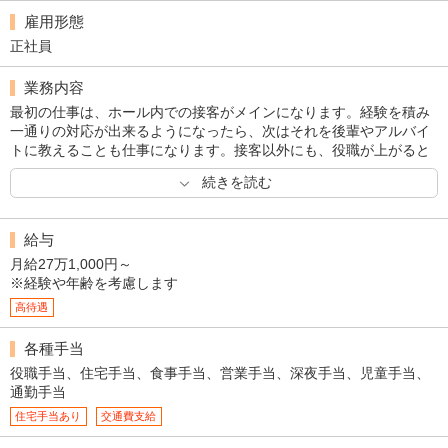
雇用形態
正社員
業務内容
最初の仕事は、ホール内での接客がメインになります。経験を積み
一通りの対応が出来るようになったら、次はそれを後輩やアルバイ
トに教えることも仕事になります。接客以外にも、役職が上がると
広告・企画や営業戦略の立案、顧客管理、ホール経営全般などの仕
続きを読む
事にも携わることが出来ます。パチンコホールの仕事は多岐にわた
るため様々なスキルを身に付けることが可能です。
給与
月給27万1,000円～
※経験や年齢を考慮します
高待遇
各種手当
役職手当、住宅手当、食事手当、営業手当、深夜手当、児童手当、
通勤手当
住宅手当あり
交通費支給