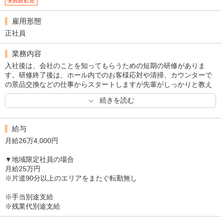
未経験歓迎
雇用形態
正社員
業務内容
入社後は、会社のことを知ってもらうための短期の研修がありま
す。研修終了後は、ホール内でのお客様応対や清掃、カウンターで
の景品交換などの仕事からスタートしますが先輩がしっかりと教え
てくれるので安心してください。第一プラザは若手社員をメインと
続きを読む
して企画を行っていますので、店内の装飾や地域の交流イベントを
企画してもらうこともあります。
給与
月給26万4,000円
▼地域限定社員の場合
月給25万円
※片道90分以上のエリアをまたぐ転勤無し
※手当別途支給
※残業代別途支給