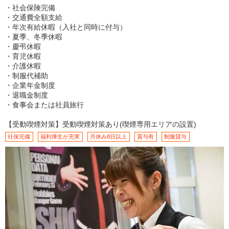
・社会保険完備
・交通費全額支給
・年次有給休暇（入社と同時に付与）
・夏季、冬季休暇
・慶弔休暇
・育児休暇
・介護休暇
・制服代補助
・企業年金制度
・退職金制度
・食事会または社員旅行
【受動喫煙対策】受動喫煙対策あり(喫煙専用エリアの設置)
社保完備
福利厚生が充実
月休み8日以上
賞与有
制服貸与