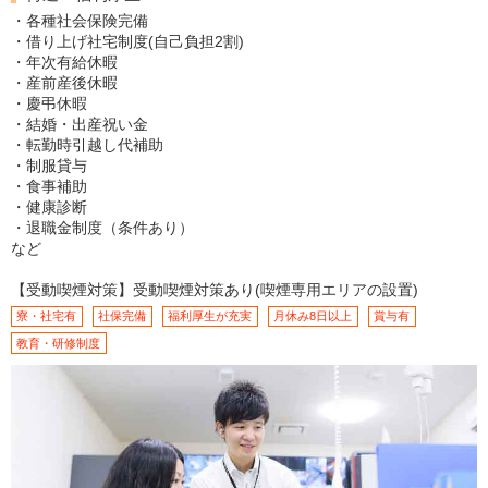
・各種社会保険完備
・借り上げ社宅制度(自己負担2割)
・年次有給休暇
・産前産後休暇
・慶弔休暇
・結婚・出産祝い金
・転勤時引越し代補助
・制服貸与
・食事補助
・健康診断
・退職金制度（条件あり）
など
【受動喫煙対策】受動喫煙対策あり(喫煙専用エリアの設置)
寮・社宅有
社保完備
福利厚生が充実
月休み8日以上
賞与有
教育・研修制度