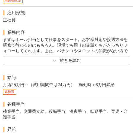
未経験歓迎
雇用形態
正社員
業務内容
まずはホール担当として仕事をスタート。お客様対応や接遇方法を
研修で教わるのはもちろん、現場でも周りの先輩たちがきっちりフ
ォローしてくれます。また、パチンコやスロットの知識がない方で
も、基礎から学べる環境ですので、たとえ未経験でも安心して業務
続きを読む
に取り組むことができるでしょう。ホール経験を積んだ後は、営業
数値管理や人材のマネジメントなど、よりレベルアップした業務も
お任せしたいと考えています。
給与
月給25万円～（試用期間中は24万円） 転勤時＋3万円昇給
高待遇
各種手当
残業手当、交通費支給、役職手当、深夜手当、転勤手当、育児・介
護手当
昇給