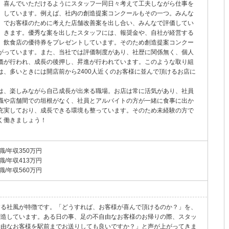
喜んでいただけるようにスタッフ一同日々考えて工夫しながら仕事を
しています。例えば、社内の創造提案コンクールもその一つ。みんな
でお客様のために考えた店舗改善案を出し合い、みんなで評価してい
きます。優秀な案を出したスタッフには、報奨金や、自社が経営する
飲食店の優待券をプレゼントしています。そのため創造提案コンクー
がっています。また、当社では評価制度があり、社歴に関係無く、個人
価が行われ、成長の後押し、昇進が行われています。このような取り組
、多いときには開店前から2400人近くのお客様に並んで頂けるお店に
は、楽しみながら自己成長が出来る職場。お店は常に活気があり、社員
職や店舗間での垣根がなく、社員とアルバイトの方が一緒に食事に出か
充実しており、成長できる環境も整っています。そのため未経験の方で
く働きましょう！
職/年収350万円
職/年収413万円
職/年収560万円
する社風が特徴です。「どうすれば、お客様が喜んで頂けるのか？」を、
創造しています。ある日の事、足の不自由なお客様のお帰りの際、スタッ
自由なお客様を駅前までお送りしても良いですか？」と声が上がってきま