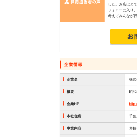
した。お店はと
フォローに入り
考えてみんなが
企業名
株式
概要
昭和
企業HP
http
本社住所
千葉
事業内容
遊技