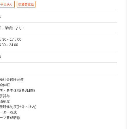
宅手当あり
交通費支給
回
回（業績により）
8：30～17：00
5:30～24:00
日
種社会保険完備
給休暇
季・冬季休暇(各3日間)
服貸与
価制度
種研修制度(社外・社内)
ーダー養成
ーフ養成研修