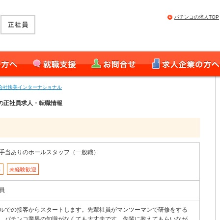
パチンコの求人TOP
就職支援
お問合せ
求人企業の皆様へ
会社快美インターナショナル
]の正社員求人・転職情報
手当ありのホールスタッフ（一般職）
募
未経験歓迎
員
ルでの接客からスタートします。先輩社員がマンツーマンで研修をする
、パチンコ業界の知識がなくても大丈夫です。先輩に教えてもらいなが