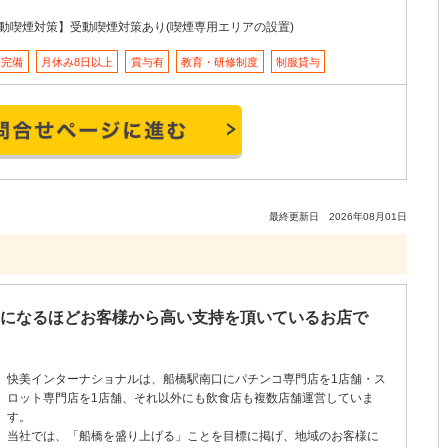
動喫煙対策】受動喫煙対策あり(喫煙専用エリアの設置)
保完備
月休み8日以上
賞与有
教育・研修制度
制服貸与
お問い合わせページに進む
最終更新日 2026年08月01日
物になるほどお客様から高い支持を頂いているお店で
快美インターナショナルは、船橋駅南口にパチンコ専門店を1店舗・ス
ロット専門店を1店舗、それ以外にも飲食店も複数店舗運営していま
す。
当社では、「船橋を盛り上げる」ことを目標に掲げ、地域のお客様に