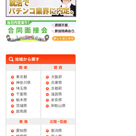
学生限定 特典あり 就活でパチンコ業界に
内定。
合同面接会
東京都
大阪府
神奈川県
兵庫県
埼玉県
京都府
千葉県
滋賀県
栃木県
奈良県
茨城県
和歌山県
群馬県
愛知県
新潟県