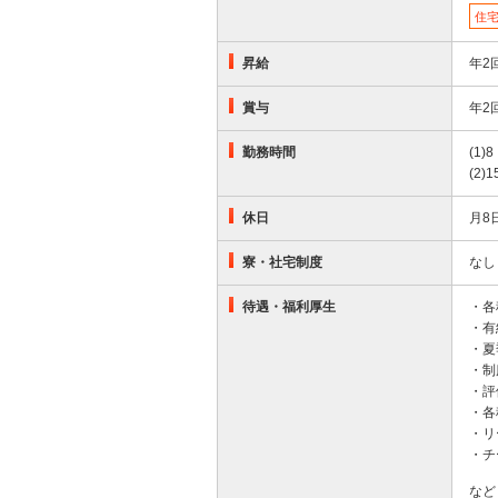
住
昇給
年2
賞与
年2
勤務時間
(1)
(2)1
休日
月8
寮・社宅制度
なし
待遇・福利厚生
・各
・有
・夏
・制
・評
・各
・リ
・チ
など