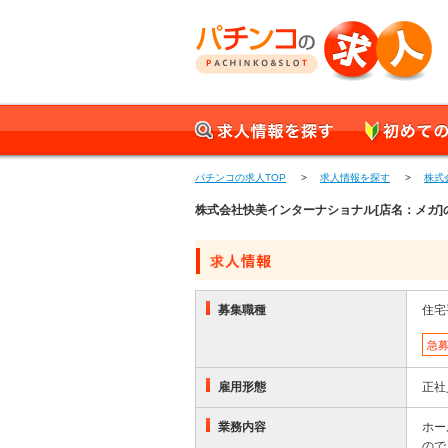
パチンコの求人 正社員
求人情報を探す
初めての方へ
パチンコの求人TOP
>
求人情報を探す
>
株式
株式会社快美インターナショナル[店名：メガ
募集職種
住宅
急
雇用形態
正社
業務内容
ホー
ので