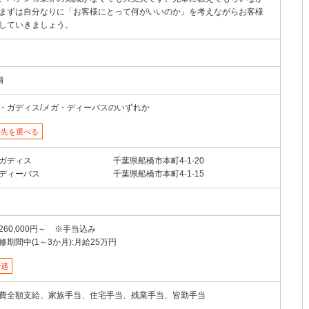
まずは自分なりに「お客様にとって何がいいのか」を考えながらお客様
していきましょう。
舗
・ガディス/メガ・ディーバスのいずれか
務先を選べる
ガディス
千葉県船橋市本町4-1-20
ディーバス
千葉県船橋市本町4-1-15
260,000円～ ※手当込み
修期間中(1～3か月):月給25万円
待遇
費全額支給、家族手当、住宅手当、残業手当、皆勤手当