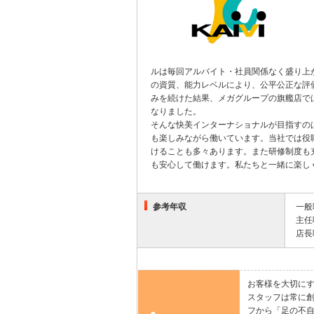
ルは毎回アルバイト・社員関係なく盛り上
の資質、能力レベルにより、公平公正な評
みを続けた結果、メガグループの旗艦店では
なりました。
そんな快美インターナショナルが目指すの
も楽しみながら働いています。当社では役
けることも多々あります。また研修制度も
も安心して働けます。私たちと一緒に楽し
参考年収
一般
主任
店長
お客様を大切に
スタッフは常に
フから「足の不