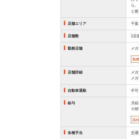
ら、
と接
店舗エリア
千葉
店舗数
2店
勤務店舗
メガ
勤
店舗詳細
メガ
メガ
自動車通勤
不可
給与
月給
※研
高
各種手当
交通