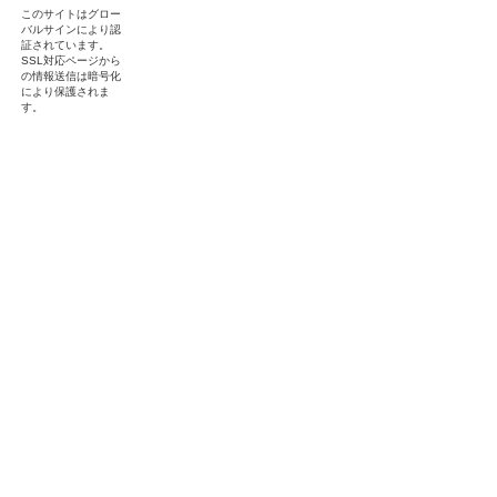
このサイトはグロー
バルサインにより認
証されています。
SSL対応ページから
の情報送信は暗号化
により保護されま
す。