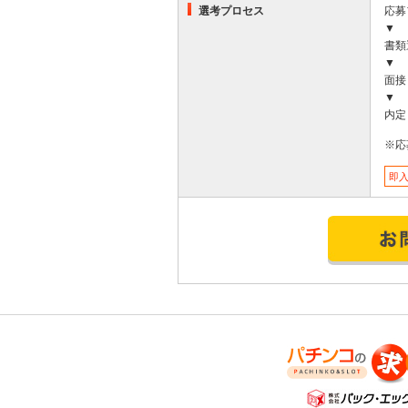
選考プロセス
応募
▼
書類
▼
面接
▼
内定
※応
即
パチンコの求人