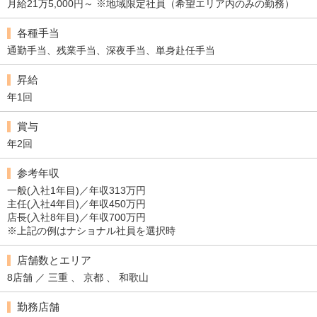
月給21万5,000円～ ※地域限定社員（希望エリア内のみの勤務）
各種手当
通勤手当、残業手当、深夜手当、単身赴任手当
昇給
年1回
賞与
年2回
参考年収
一般(入社1年目)／年収313万円
主任(入社4年目)／年収450万円
店長(入社8年目)／年収700万円
※上記の例はナショナル社員を選択時
店舗数とエリア
8店舗 ／ 三重 、 京都 、 和歌山
勤務店舗