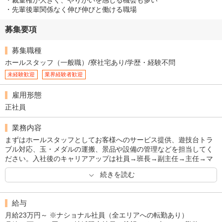
・裁量権が大きく、やりがいを感じる機会も多い
・先輩後輩関係なく伸び伸びと働ける職場
募集要項
募集職種
ホールスタッフ（一般職）/寮社宅あり/学歴・経験不問
未経験歓迎
業界経験者歓迎
雇用形態
正社員
業務内容
まずはホールスタッフとしてお客様へのサービス提供、遊技台トラ
ブル対応、玉・メダルの運搬、景品や設備の管理などを担当してく
ださい。入社後のキャリアアップは社員→班長→副主任→主任→マ
ネージャー→店長。店長になると年間十数億円の売上を管理する経
続きを読む
営者として手腕を発揮していただきます。木下物産は店長が任され
るような責任の大きい仕事を、主任やマネージャーが担うのも大き
な特徴です。早い段階から責任ある仕事を任されることで、早いス
給与
ピードで成長することができます。
月給23万円～ ※ナショナル社員（全エリアへの転勤あり）