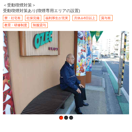
＜受動喫煙対策＞
受動喫煙対策あり(喫煙専用エリアの設置)
寮・社宅有
社保完備
福利厚生が充実
月休み8日以上
賞与有
教育・研修制度
制服貸与