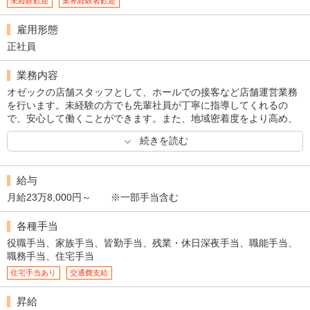
未経験歓迎
業界経験者歓迎
雇用形態
正社員
業務内容
オゼックの店舗スタッフとして、ホールでの接客など店舗運営業務
を行います。未経験の方でも先輩社員が丁寧に指導してくれるの
で、安心して働くことができます。また、地域密着度をより高め、
よりホスピタリティー溢れる新規業務の企画・立案に携わることが
続きを読む
でき、会社を運営しているということを実感できます。
給与
月給23万8,000円～ ※一部手当含む
各種手当
役職手当、家族手当、皆勤手当、残業・休日深夜手当、職能手当、
職務手当、住宅手当
住宅手当あり
交通費支給
昇給