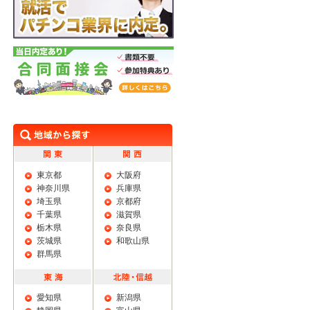
学生限定 特典あり 就活でパチンコ業界に
内定。
合同面接会
東京都
大阪府
神奈川県
兵庫県
埼玉県
京都府
千葉県
滋賀県
栃木県
奈良県
茨城県
和歌山県
群馬県
愛知県
新潟県