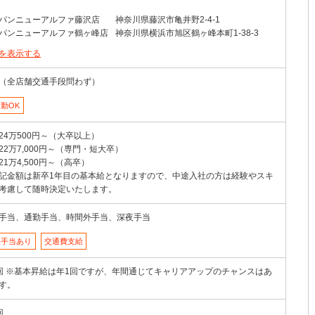
パンニューアルファ藤沢店
神奈川県藤沢市亀井野2-4-1
パンニューアルファ鶴ヶ峰店
神奈川県横浜市旭区鶴ヶ峰本町1-38-3
を表示する
（全店舗交通手段問わず）
勤OK
24万500円～（大卒以上）
22万7,000円～（専門・短大卒）
21万4,500円～（高卒）
記金額は新卒1年目の基本給となりますので、中途入社の方は経験やスキ
考慮して随時決定いたします。
手当、通勤手当、時間外手当、深夜手当
宅手当あり
交通費支給
回 ※基本昇給は年1回ですが、年間通じてキャリアアップのチャンスはあ
す。
回