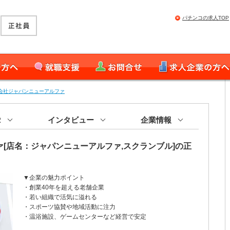
パチンコの求人TOP
就職支援
お問合せ
求人企業の皆様へ
会社ジャパンニューアルファ
R
インタビュー
企業情報
[店名：ジャパンニューアルファ,スクランブル]の正
▼企業の魅力ポイント
・創業40年を超える老舗企業
・若い組織で活気に溢れる
・スポーツ協賛や地域活動に注力
・温浴施設、ゲームセンターなど経営で安定