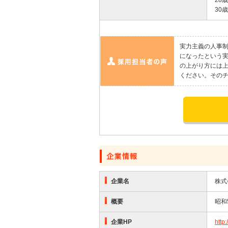
30
実力主義の人事制
になったという
の上がり方には
ください。その
応募する
企業名
株式
概要
昭和
企業HP
http: