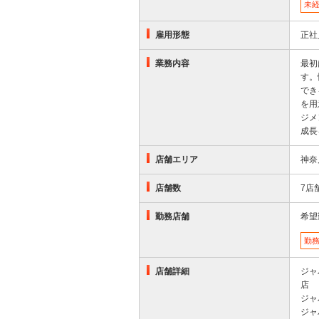
未
雇用形態
正社
業務内容
最初
す。
でき
を用
ジメ
成長
店舗エリア
神奈
店舗数
7店
勤務店舗
希望
勤
店舗詳細
ジャ
店
ジャ
ジャ