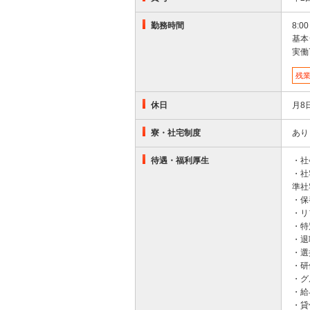
勤務時間
8:
基本シ
実働
残業
休日
月8
寮・社宅制度
あり
待遇・福利厚生
・社
・社
準社
・保
・リ
・特
・退
・選
・研
・グ
・給
・貸