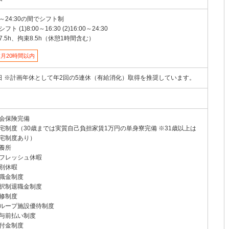
00～24:30の間でシフト制
フト (1)8:00～16:30 (2)16:00～24:30
7.5h、拘束8.5h（休憩1時間含む）
月20時間以内
日 ※計画年休として年2回の5連休（有給消化）取得を推奨しています。
会保険完備
宅制度（30歳までは実質自己負担家賃1万円の単身寮完備 ※31歳以上は
宅制度あり）
養所
フレッシュ休暇
別休暇
職金制度
択制退職金制度
修制度
ループ施設優待制度
与前払い制度
付金制度