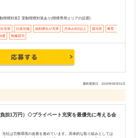
動喫煙対策】受動喫煙対策あり(喫煙専用エリアの設置)
・社宅有
社保完備
福利厚生が充実
月休み8日以上
賞与有
教育・
制度
制服貸与
最終更新日 2026年08月01日
己負担1万円）◇プライベート充実を最優先に考える会
当社は労務環境の改善を進めています。具体的な取り組みとしては