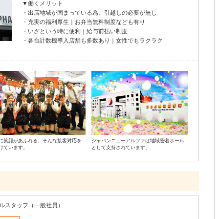
▼働くメリット
・出店地域が固まっている為、引越しの必要が無し
・充実の福利厚生｜お弁当無料制度なども有り
・いざという時に便利｜給与前払い制度
・各台計数機導入店舗も多数あり｜女性でもラクラク
に笑顔があふれる、そんな接客対応を
ジャパンニューアルファは地域密着ホール
けています。
として支持されています。
ルスタッフ（一般社員）