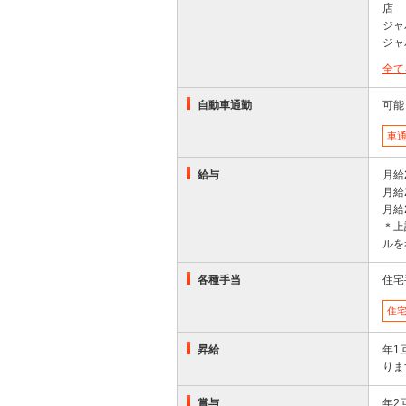
店
ジャ
ジャ
全て
自動車通勤
可能
車通
給与
月給
月給
月給
＊上
ルを
各種手当
住宅
住
昇給
年1
りま
賞与
年2