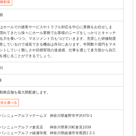
経験歓迎
員
はホールでの接客サービスやトラブル対応を中心に業務をお任せしま
慣れてきたら徐々にホール業務でお客様のニーズをしっかりとキャッチ
る力を養いつつ、マネジメント力もつけていきます。充実した研修制度
意しているので成長できる機会は存分にあります。年間数十億円をマネ
ントしていく難しさや目標実現の達成感、仕事を通じて多方面から自己
を感じることができるでしょう。
川
舗
勤務店舗を最大限配慮します。
務先を選べる
パンニューアルファテームズ
神奈川県秦野市平沢470-1
パンニューアルファ倉見店
神奈川県寒川町倉見1039
パンニューアルファ綾瀬寺尾
神奈川県綾瀬市寺尾西1-2-1