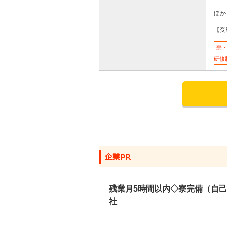
ほか
【受
寮
研修
応募する
残業月5時間以内◇寮完備（自
社