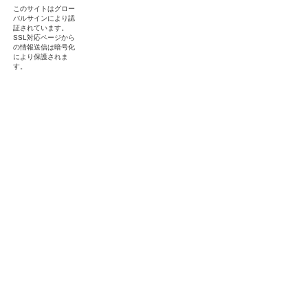
このサイトはグロー
バルサインにより認
証されています。
SSL対応ページから
の情報送信は暗号化
により保護されま
す。