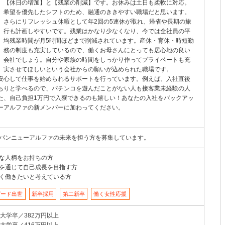
【休日の増加】と【残業の削減】です。お休みは土日も柔軟に対応。
希望を優先したシフトのため、融通のききやすい職場だと思います。
さらにリフレッシュ休暇として年2回の5連休が取れ、帰省や長期の旅
行も計画しやすいです。残業はかなり少なくなり、今では全社員の平
均残業時間が月5時間ほどまで削減されています。産休・育休・時短勤
務の制度も充実しているので、働くお母さんにとっても居心地の良い
会社でしょう。自分や家族の時間をしっかり作ってプライベートも充
実させてほしいという会社からの願いが込められた職場です。
安心して仕事を始められるサポートを行っています。例えば、入社直後
ちりと学べるので、パチンコを遊んだことがない人も接客業未経験の人
た、自己負担1万円で入寮できるのも嬉しい！あなたの入社をバックアッ
ーアルファの新メンバーに加わってください。
パンニューアルファの未来を担う方を募集しています。
な人柄をお持ちの方
を通じて自己成長を目指す方
く働きたいと考えている方
ピード出世
新卒採用
第二新卒
働く女性応援
歳大学卒／382万円以上
歳大学卒／416万円以上