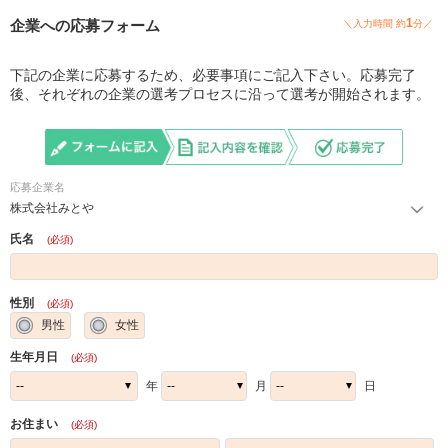
1
企業への応募フォーム
＼入力時間 約
分／
下記の企業に応募するため、必要事項にご記入下さい。応募完了
後、それぞれの企業の選考プロセスに沿って選考が開始されます。
応募企業名
株式会社みとや
氏名
(必須)
性別
(必須)
男性
女性
生年月日
(必須)
年
月
日
お住まい
(必須)