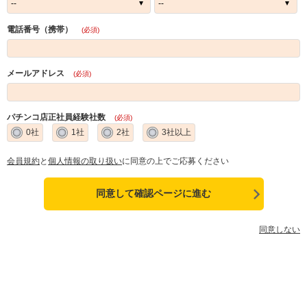
電話番号（携帯）
(必須)
メールアドレス
(必須)
パチンコ店正社員経験社数
(必須)
0社
1社
2社
3社以上
会員規約
と
個人情報の取り扱い
に同意の上でご応募ください
同意しない